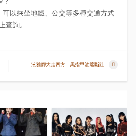
些？
心，可以乘坐地鐵、公交等多種交通方式
上查詢。
泫雅腳大走四方 黑指甲油遮斷趾