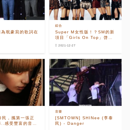
綜合
因為珉豪寫的歌詞在
Super M女性版！？SM的新
了
項目「Girls On Top」啓
動，第一個小分隊”GOT the
2021-12-27
beat”預告形象公開
音樂
e 泰民，攜第一張正
[SMTOWN] SHINee (李泰
..感受豐富的音樂
民) - Danger