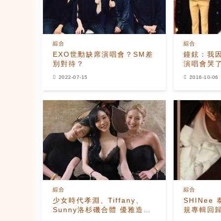
綜合
綜合
EXO世勳缺席演唱會？SM差
鐘鉉：我
別對待？
演唱會哭
2022-07-15
2016-10-06
綜合
綜合
少女時代孝淵、Tiffany、
SHINe
Sunny洛杉磯合體 優雅造型
規專輯回歸
引熱議
風格