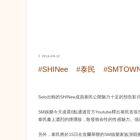
2014-08-12
#SHINee
#泰民
#SMTOW
Solo出輯的SHINee成員泰民公開魅力十足的預告影
SM娛樂今天凌晨0點通過官方Youtube釋出泰民首張
泰民畫上濃烈的煙燻妝，散發致命性的性感魅力。強
另外，泰民將於15日在首爾舉辦的SM娛樂家族演唱會“SMTOW