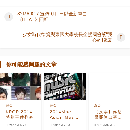
82MAJOR 宣佈9月1日以全新單曲
《HEAT》回歸
少女時代徐賢與東國大學校長金熙國會談“我
心的根源”
你可能感興趣的文章
綜合
綜合
綜合
KPOP 2014
2014Mnet
【投票】你想
特別事件列表
Asian Music
跟哪位出演
Awards 頒獎
《Roommate》
2014-11-27
2014-12-04
2014-04-15
典禮影片合輯
的偶像當室