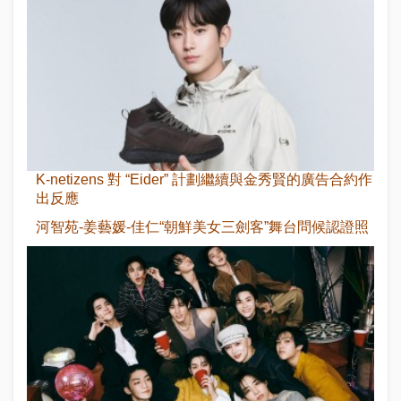
K-netizens 對 “Eider” 計劃繼續與金秀賢的廣告合約作
出反應
河智苑-姜藝媛-佳仁“朝鮮美女三劍客”舞台問候認證照