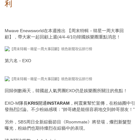
利
Mwave Enewsworld在本週推出
【周末特輯－韓星一周大事回
顧】
，帶大家一起回顧上週(4/4-4/10)韓國娛樂圈重點消息！
第六名－EXO
回歸倒數兩天，韓國超人氣男團EXO仍是娛樂圈所關注的焦點！
EXO-M
隊長KRIS開通INSTARAM，柯震東幫忙宣傳
，在粉絲圈中引
發熱烈討論。不少粉絲感嘆："帥哥總是能很容易地交到帥哥朋友！"
另外，SBS周日全新綜藝節目《Roommate》將登場，
燦烈新髮型
曝光
，粉絲們也期待燦烈在綜藝中的表現。