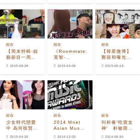
友?
綜合
綜合
綜合
【周末特輯-綜
《Roommate2》
【韓星微博】
藝節目一周回
英智-
鄭容和曝光苦
顧】光熙單相
BamBam頻繁
練肌肉現場
2015-06-28
2015-04-08
2015-06-18
思宥真 少女
互動
崔勝鉉：別在
時代宿舍是小
Jackson瘋狂
我的地盤吵架
酒窖
嫉妒？
綜合
綜合
綜合
少女時代戀愛
2014 Mnet
叫朴春′吃貨女
中 為何徐賢-
Asian Music
神′ 朴敏雨送
Sunny仍是
Awards 頒獎
年糕湯′叫床′
2015-04-20
2014-12-03
2014-06-30