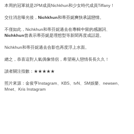
本周的冠軍就是2PM成員Nichkhun和少女時代成員Tiffany！
交往消息曝光後，
Nichkhun和蒂芬妮爽快承認戀情
。
不僅如此，Nichkhun和蒂芬妮
過去在專輯中留的感謝詞
、
Nichkhun曾表示蒂芬妮是理想型
等新聞再度成話題。
Nichkhun和蒂芬妮
過去合影
也再度浮上水面。
總之，恭喜這對人氣偶像情侶，希望兩人戀情長長久久！
讀者關注指數：★★★★★
照片來源：金俊亨Instagram、KBS、tvN、SM娛樂、newsen、
Mnet、Kris Instagram