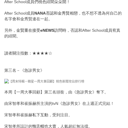
After School成員們桃色緋聞朵朵開！
After School成員
NANA否認和金秀賢相戀
，也不想不透為何自己的
名字會和金秀賢連在一起。
另外，
金賢重在接受eNEWS訪問時
，否認和After School成員宥真
的緋聞。
讀者關注指數：★★★★☆
第三名－《急診男女》
本周【一周大事回顧】第三名頭銜，由《急診男女》奪下。
由宋智孝和崔振赫所主演的tvN《急診男女》在上週正式完結！
宋智孝和崔振赫
私下互動
，受到注目。
宋智孝所設計的
鴨舌帽也大賣
，人氣超紅無法擋。