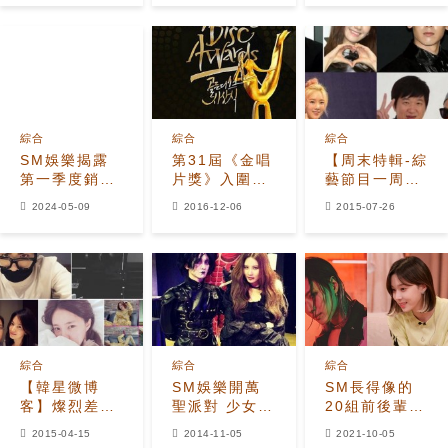
第一
費演唱會倒計
時開啟！
綜合
綜合
綜合
SM娛樂揭露
第31屆《金唱
【周末特輯-綜
第一季度銷售
片獎》入圍名
藝節目一周回
和營運獲利！
單公開
顧】
2024-05-09
2016-12-06
2015-07-26
並宣布第四季
Nichkhun衣
度推出新女團
被大力女撕
太妍沒精神打
歌挨罵
綜合
綜合
綜合
【韓星微博
SM娛樂開萬
SM長得像的
客】燦烈差點
聖派對 少女時
20組前後輩成
惹出放送事
代全體夢幻變
韓國論壇熱
2015-04-15
2014-11-05
2021-10-05
故 SJ金希澈
身
議，原來傳說