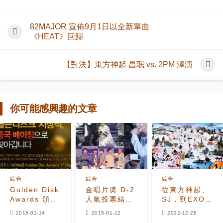
82MAJOR 宣佈9月1日以全新單曲
《HEAT》回歸
【對決】東方神起 昌珉 vs. 2PM 澤演
你可能感興趣的文章
綜合
綜合
綜合
Golden Disk
金唱片奬 D-2
從東方神起、
Awards 頒獎
人氣投票結束
SJ，到EXO、
典禮 2014 直
泰民、 Beast
aespa……
2015-01-14
2015-01-12
2022-12-28
播
和GOT7位居
SMTOWN免