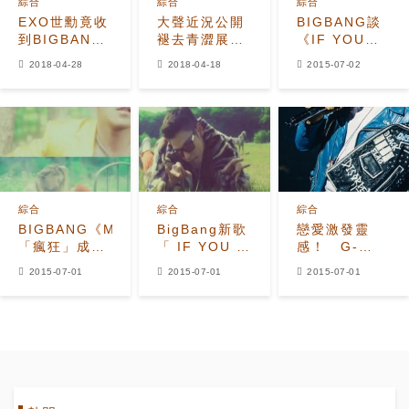
綜合
綜合
綜合
EXO世勳竟收
大聲近況公開
BIGBANG談
到BIGBANG
褪去青澀展成
《IF YOU》
成員的應援餐
熟
創作契機？
2018-04-28
2018-04-18
2015-07-02
車？粉絲推測
GD：因為愛
兩個人友誼的
過！
橋樑
綜合
綜合
綜合
BIGBANG《M.A.D》
BigBang新歌
戀愛激發靈
「瘋狂」成績
「 IF YOU 」
感！ G-
表 ，史無前例
席捲音源排行
Dragon寫下
2015-07-01
2015-07-01
2015-07-01
大發？
榜第一名
歌曲《IF
YOU》