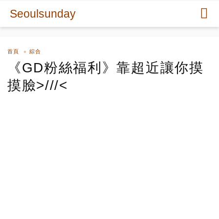
Seoulsunday
首頁
綜合
《GD粉絲福利》靠超近讓你摸
摸臉>///<