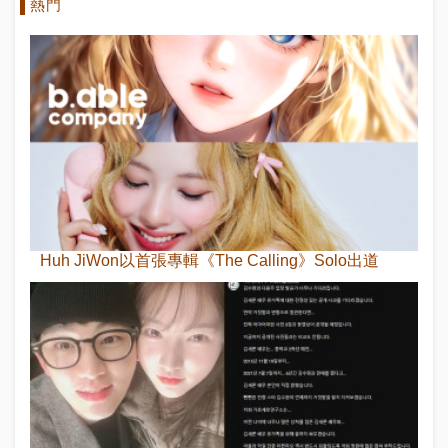
熱門
Huh JiWon以首張專輯《The Calling》Solo出道