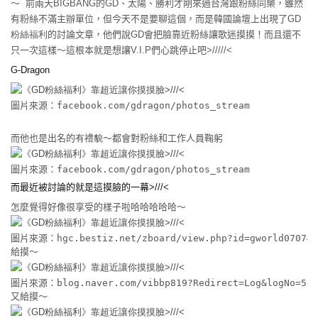
～ 前兩天BIGBANG的GD、太陽、勝利才剛來過台灣跟粉絲同樂，雖然
有粉絲不滿主辦單位，但今天不是要聊這個，而是韓國論壇上出現了
GD
粉絲福利
的討論文章，他們說GD會把臉靠近粉絲讓歌迷摸摸！而且還不
只一次這樣～這根本就是想讓V.I.P們心跳停止吧>/////<
G-Dragon
圖片來源：facebook.com/gdragon/photos_stream
原汁原味的內容在這裡
而他也是出名的
有禮貌
～都會對粉絲和工作人員鞠躬
圖片來源：facebook.com/gdragon/photos_stream
而最近被討論的就是這摸臉的一幕>///<
怎麼覺得好像很享受的樣子啦哈哈哈哈哈～
圖片來源：hgc.bestiz.net/zboard/view.php?id=gworld0707&n
給摸～
圖片來源：blog.naver.com/vibbp819?Redirect=Log&logNo=501
又給摸～