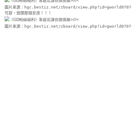
圖片來源：hgc.bestiz.net/zboard/view.php?id=gworld0707&n
可惡，放開那個女孩！！！
圖片來源：hgc.bestiz.net/zboard/view.php?id=gworld0707&n