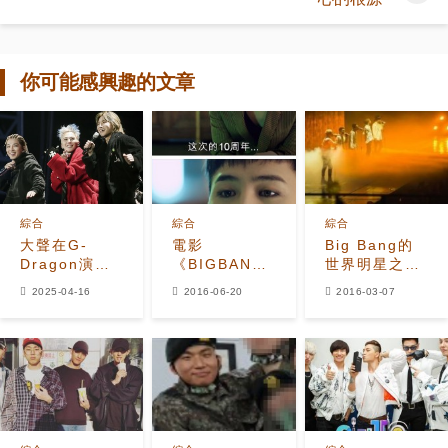
你可能感興趣的文章
綜合
綜合
綜合
大聲在G-
電影
Big Bang的
Dragon演唱
《BIGBANG
世界明星之路
會上大聲喊出
MADE》首個
動員150萬名
2025-04-16
2016-06-20
2016-03-07
T.O.P的名
預告發布 G-
粉絲的10周年
字，感動粉絲
DRAGON打
派對
的情感重聚
響頭炮