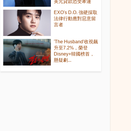
美元貸款恐受牽連
EXO's D.O. 強硬採取
法律行動應對惡意留
言者
'The Husband'收視飆
升至7.2%，榮登
Disney+韓國榜首，
懸疑劇...