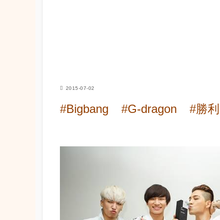
2015-07-02
#Bigbang
#G-dragon
#勝利