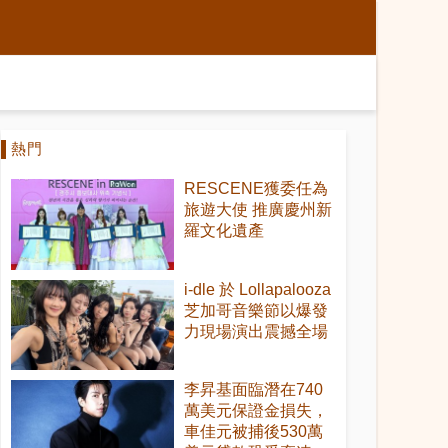
熱門
RESCENE獲委任為
旅遊大使 推廣慶州新
羅文化遺產
i-dle 於 Lollapalooza
芝加哥音樂節以爆發
力現場演出震撼全場
李昇基面臨潛在740
萬美元保證金損失，
車佳元被捕後530萬