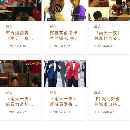
綜合
綜合
綜合
車秀燦指責
鄭俊英前衛學
《兩天一夜》
《兩天一夜》
生照曝光 搖滾
最新預告發布
惡劣工作環境”
明星從小吊炸
鄭俊英上演神
2016-01-10
2014-11-08
2016-09-04
為何晚飯現在
天
之一手
才吃？“
綜合
綜合
綜合
《兩天一夜》
《兩天一夜》
‘四’次元鄭俊
成員力邀朴寶
新成員選拔趙
英謙虛自稱
劍擔當新成員
寅成-樸寶劍-
《兩天一夜》
2015-12-27
2016-02-01
2014-07-20
出演的可能性
宋仲基上榜
隊內搞笑名次
很大？
排第‘四’