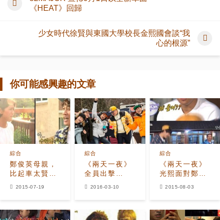
《HEAT》回歸
少女時代徐賢與東國大學校長金熙國會談“我
心的根源”
你可能感興趣的文章
綜合
綜合
綜合
鄭俊英母親，
《兩天一夜》
《兩天一夜》
比起車太賢選
全員出擊
光熙面對鄭俊
擇金秀賢 「拜
《Happy
英眼淚演技
2015-07-19
2016-03-10
2015-08-03
託簽名」引爆
Together》
「還以為需要
笑
期待與國民
錢呢！」
MC的大碰撞