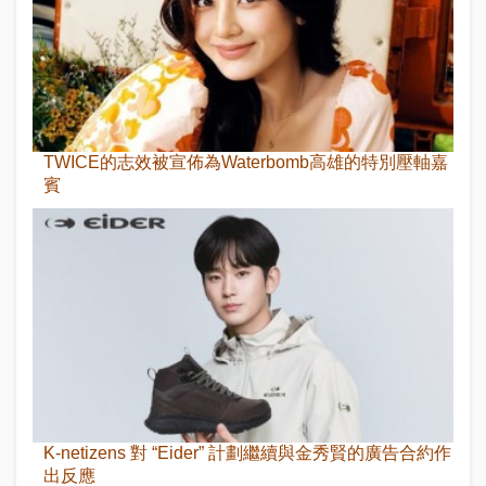
TWICE的志效被宣佈為Waterbomb高雄的特別壓軸嘉
賓
K-netizens 對 “Eider” 計劃繼續與金秀賢的廣告合約作
出反應