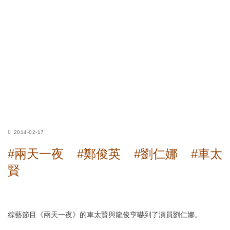
2014-02-17
#兩天一夜
#鄭俊英
#劉仁娜
#車太
賢
綜藝節目《兩天一夜》的車太賢與龍俊亨嚇到了演員劉仁娜。