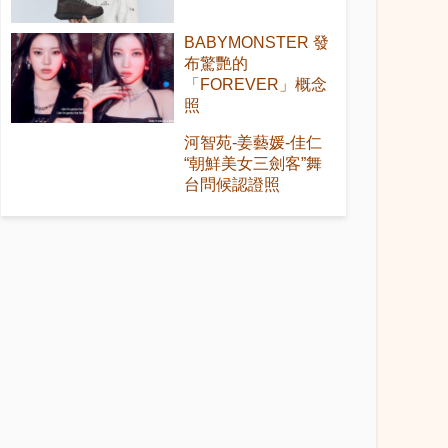
BABYMONSTER 發
布驚艷的
「FOREVER」概念
照
河智苑-姜藝媛-佳仁
“朝鮮美女三劍客”舞
台問候認證照