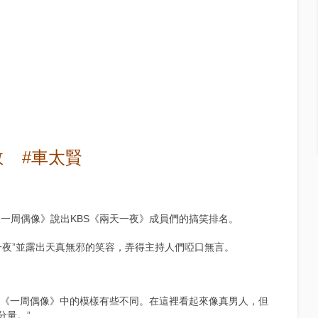
敦
#車太賢
ry1《一周偶像》說出KBS《兩天一夜》成員們的搞笑排名。
一夜”並露出天真無邪的笑容，弄得主持人們啞口無言。
》和《一周偶像》中的模樣有些不同。在這裡看起來像真男人，但
分量。”