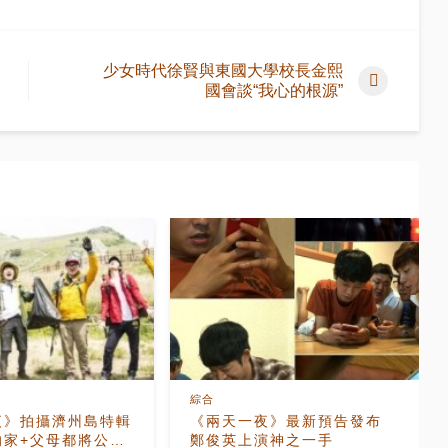
少女時代徐賢與東國大學校長金熙
國會談“我心的根源”
綜合
夜》拍攝濟州島特輯
《兩天一夜》最新預告發布
的家+父母都將公
鄭俊英上演神之一手