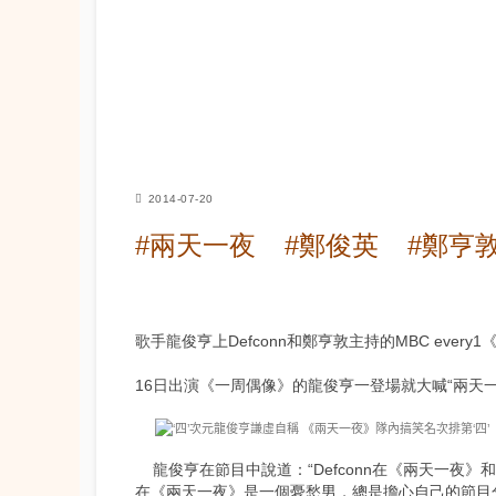
2014-07-20
#兩天一夜
#鄭俊英
#鄭亨
歌手龍俊亨上Defconn和鄭亨敦主持的MBC eve
16日出演《一周偶像》的龍俊亨一登場就大喊“兩天
龍俊亨在節目中說道：“Defconn在《兩天一夜
在《兩天一夜》是一個憂愁男，總是擔心自己的節目