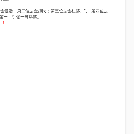
金俊浩；第二位是金鐘民；第三位是金柱赫。”、“第四位是
倒數第一，引發一陣爆笑。
!