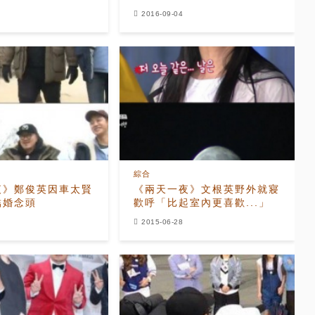
2016-09-04
綜合
夜》鄭俊英因車太賢
《兩天一夜》文根英野外就寢
結婚念頭
歡呼「比起室內更喜歡...」
2015-06-28