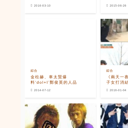
與國民MC的大碰撞
開？」
2016-03-10
2015-06-26
綜合
綜合
金柱赫、車太賢爆
《兩天一
料‘dol+I’鄭俊英的人品
子女打消
2014-07-12
2016-01-04