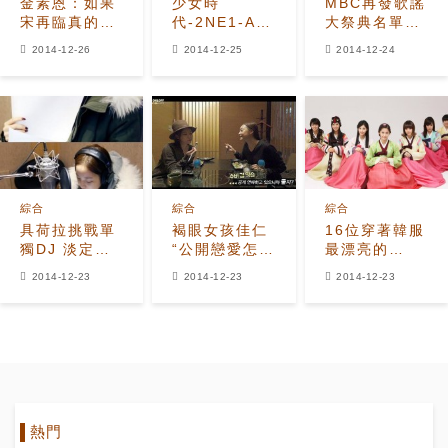
金素恩：如果
少女時
MBC再發歌謠
宋再臨真的是
代-2NE1-A
大祭典名單
我男友的話，
Pink被Gaon
EXO也將出演
2014-12-26
2014-12-25
2014-12-24
我會...
排行榜列為三
大銷量女團
綜合
綜合
綜合
具荷拉挑戰單
褐眼女孩佳仁
16位穿著韓服
獨DJ 淡定完
“公開戀愛怎
最漂亮的
成日語廣播
樣”，Kara具
Female K-
2014-12-23
2014-12-23
2014-12-23
荷拉堂皇不
Pop Idols
已！
熱門