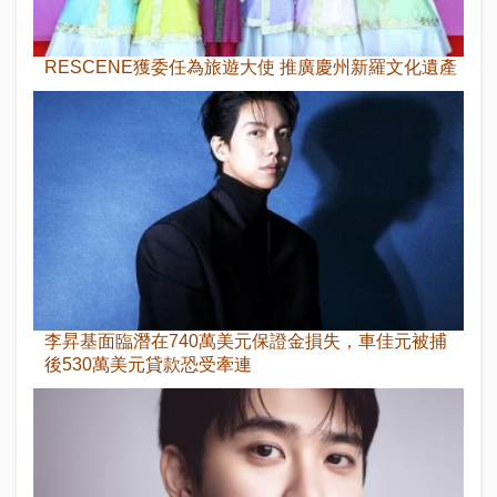
RESCENE獲委任為旅遊大使 推廣慶州新羅文化遺產
李昇基面臨潛在740萬美元保證金損失，車佳元被捕
後530萬美元貸款恐受牽連