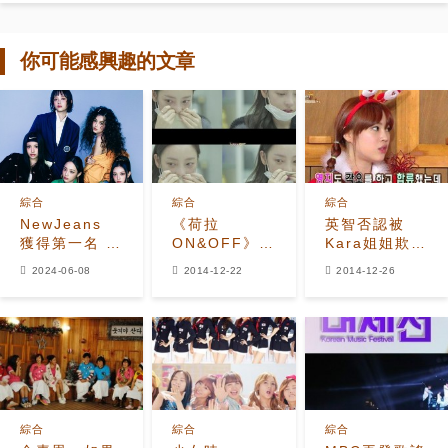
你可能感興趣的文章
綜合
綜合
綜合
NewJeans
《荷拉
英智否認被
獲得第一名 +
ON&OFF》公
Kara姐姐欺生
6月8日
開第一波預告
“真的一點都沒
2024-06-08
2014-12-22
2014-12-26
《Show!
具荷拉哭成淚
有！”
Music
人兒
Core》的表
演！
綜合
綜合
綜合