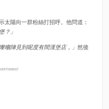
示
太陽
向一群粉絲打招呼。他問道：
堡？」
嚟嗰陣見到呢度有間漢堡店，」
然後
VERTISMENT