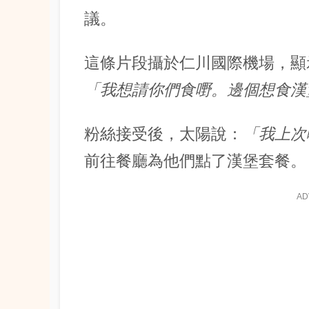
議。
這條片段攝於
仁川國際機場
，顯
「我想請你們食嘢。邊個想食漢
粉絲接受後，
太陽
說：
「我上次
前往餐廳為他們點了漢堡套餐。
AD