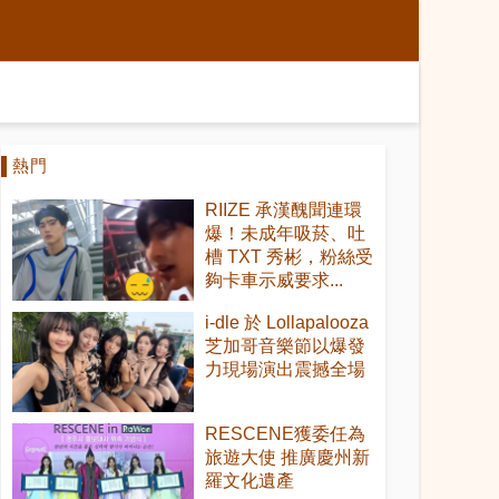
熱門
RIIZE 承漢醜聞連環
爆！未成年吸菸、吐
槽 TXT 秀彬，粉絲受
夠卡車示威要求...
i-dle 於 Lollapalooza
芝加哥音樂節以爆發
力現場演出震撼全場
RESCENE獲委任為
旅遊大使 推廣慶州新
羅文化遺產