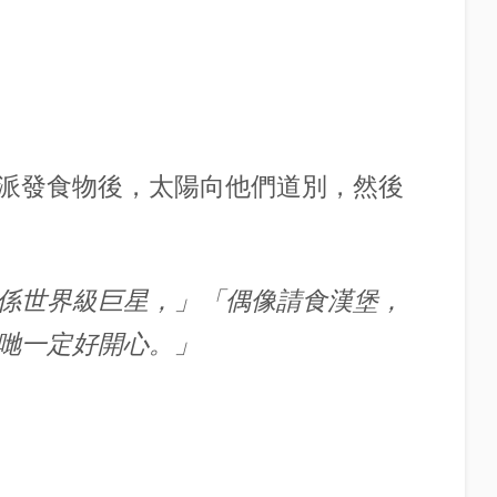
派發食物後，
太陽
向他們道別，然後
係世界級巨星，」
「偶像請食漢堡，
哋一定好開心。」