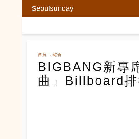
Seoulsunday
首頁
綜合
BIGBANG新
曲」Billboard