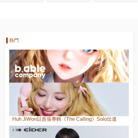
KOREA》特
家給予讚賞！
TREASURE
別項目封面！
但韓網友對他
回歸舞台
自由的氛圍
反感！
熱門
Huh JiWon以首張專輯《The Calling》Solo出道