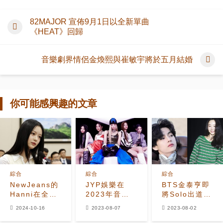
82MAJOR 宣佈9月1日以全新單曲
《HEAT》回歸
音樂劇界情侶金煥熙與崔敏宇將於五月結婚
你可能感興趣的文章
綜合
綜合
綜合
NewJeans的
JYP娛樂在
BTS金泰亨即
Hanni在全國
2023年音源
將Solo出道！
議會作證後向
排行苦戰！
專輯由閔熙珍
2024-10-16
2023-08-07
2023-08-02
粉絲傳達了衷
TWICE、
負責製作
心的信息
Stray Kids和