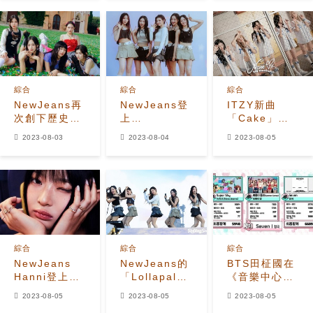
ITZY的新曲都
未進入前50名
綜合
綜合
綜合
NewJeans再
NewJeans登
ITZY新曲
次創下歷史！
上
「Cake」在
K-POP首個女
「Lollapalooza」
音源排行榜表
2023-08-03
2023-08-04
2023-08-05
團3首歌曲同
舞台！首次在
現不佳！只有
時進入
美國表演
第一天進入
Billboard
「Super
Melon前100
"Hot 100"
Shy」，引發
名，之後跌出
觀眾大合唱
圈外
綜合
綜合
綜合
NewJeans
NewJeans的
BTS田柾國在
Hanni登上時
「Lollapalooza」
《音樂中心》
尚雜誌
舞台上，韓國
中獲得1位！
2023-08-05
2023-08-05
2023-08-05
《ELLE
知名音樂評論
INFINITE與