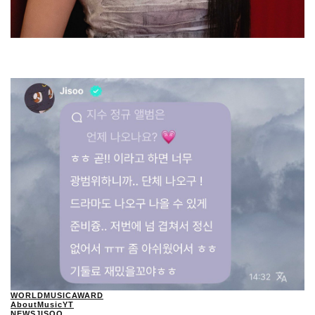
WORLDMUSICAWARD
AboutMusicYT
NEWSJISOO