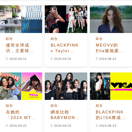
Melon上第四
BLACKPINK
節目主持人
代歌曲歷史上
的Jennie在巴
播放量最高的
黎的浪漫散步
歌曲
綜合
綜合
綜合
儘管全球成
BLACKPINK
MEOVV的
功，主要韓流
x Taylor
Ella被揭露：
娛樂公司面臨
Swift 即將合
韓國網民稱讚
2024-08-21
2024-08-22
2024-08-22
財務挑戰和行
作？
她的氣場和視
業關切
覺效果
綜合
綜合
綜合
在她的
網友比較
BLACKPINK
「2024 MTV
BABYMONSTER
的LISA將成為
VMAs」獨唱
和MEOVV與
首位在VMA上
2024-08-22
2024-08-22
2024-08-23
首秀之前，
The Black
表演的K-pop