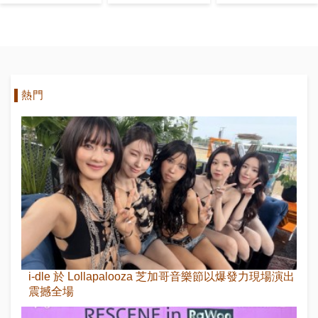
Lisa與
Label女子團
獨唱藝人
Rosalía分享
體的即將出道
了可愛的
#NewWomanChallenge
TikToks
熱門
i-dle 於 Lollapalooza 芝加哥音樂節以爆發力現場演出
震撼全場