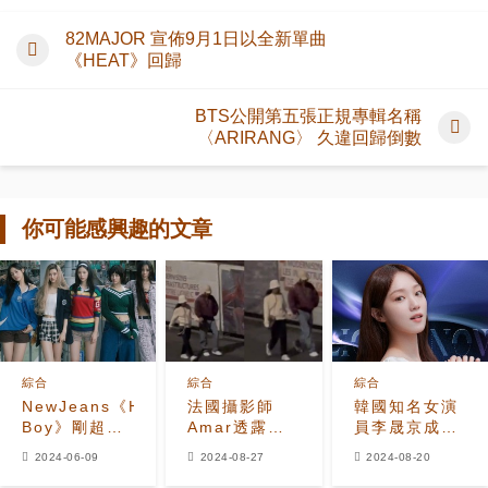
82MAJOR 宣佈9月1日以全新單曲
《HEAT》回歸
BTS公開第五張正規專輯名稱
〈ARIRANG〉 久違回歸倒數
你可能感興趣的文章
綜合
綜合
綜合
NewJeans《Hype
法國攝影師
韓國知名女演
Boy》剛超越
Amar透露了
員李晟京成為
IVE的《Love
他如何捕捉到
愛奇藝國際
2024-06-09
2024-08-27
2024-08-20
Dive》成為
BTS的V和
《星光少年》