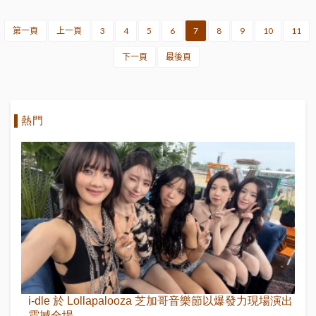
第一頁
上一頁
3
4
5
6
7
8
9
10
11
下一頁
最後頁
熱門
i-dle 於 Lollapalooza 芝加哥音樂節以爆發力現場演出
震撼全場