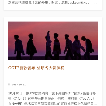
眾留言稱讚成員珍榮的外貌，對此，成員Jackson表示：「我
認為珍榮的長相應該...
GOT7新歌發布 登頂各大音源榜
2017-10-11
10月10日，據JYP娛樂消息，旗下男團GOT7的第7張迷你專
輯《7 for 7》於中午公開音源兩小時後，主打歌《You Are》
在NAVER MUSIC等三個音源網站的實時排行榜上佔據榜首。