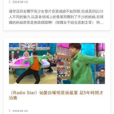
2018-04-13
儘管這回女團宇宙少女發片音源成績不如預期,但成員仍以13
人不同的魅力,以及各領域上的發展而圈到了不少的粉絲,在韓
國的粉絲群算是相當穩固啊!（韓國女子組合原創文章） 特別
是中國籍的成員程瀟不僅一出...
《Radio Star》祐榮自曝明星病嚴重 花5年時間才
治癒
2018-01-24