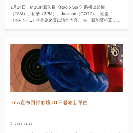
1月24日，MBC綜藝節目《Radio Star》將播出趙權
（2AM）、祐榮（2PM）、Jackson（GOT7）、聖圭
（INFINITE）等作為來賓出演的內容。 在「藝能寶符豆，來
兜售笑聲」特輯中，祐榮表示...
BoA宣布回歸歌壇 31日發布新單曲
2018-01-22