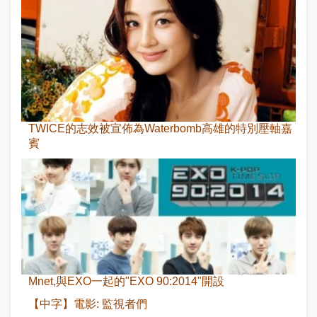
TWICE的志效被宣佈為Waterbomb高雄的特別壓軸嘉
賓
Mnet,與EXO一起的"EXO 90:2014"開設
【中字】電影: 監視者們