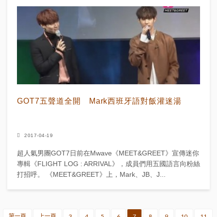
GOT7五聲道全開 Mark西班牙語對飯灌迷湯
2017-04-19
超人氣男團GOT7日前在Mwave《MEET&GREET》宣傳迷你
專輯《FLIGHT LOG : ARRIVAL》，成員們用五國語言向粉絲
打招呼。 《MEET&GREET》上，Mark、JB、J...
第一頁
上一頁
3
4
5
6
7
8
9
10
11