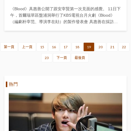
《Blood》具惠善公開了跟安宰賢第一次見面的感覺。 11日下
午，首爾瑞草區盤浦洞舉行了KBS電視台月火劇《Blood》
（編劇朴宰范、導演李在勛）的製作發表會 具惠善在採訪中
表...
第一頁
上一頁
15
16
17
18
19
20
21
22
23
下一頁
最後頁
熱門