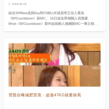
2015-02-16
組合SHINee成員Key和CNBLUE成員李正信入選為
《M!Countdown》新MC。 16日放送界相關人員透露
Mnet《M!Countdown》製作組就兩人擔綱新MC一事正積極
進行商...
雪賢自曝減肥苦衷：超過47KG就要挨罵