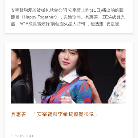
安宰賢戀愛若被抓包就會公開 安宰賢上昨(11日)播出的綜藝
節目《Happy Together》，與池珍熙、具惠善、ZE:A成員光
熙、AOA成員雪炫錄‘演藝圈火星人特輯’，他透露:“要是被發
現在戀愛就會公開 接...
具惠善，「安宰賢跟李敏鎬感覺很像」
2015-02-11