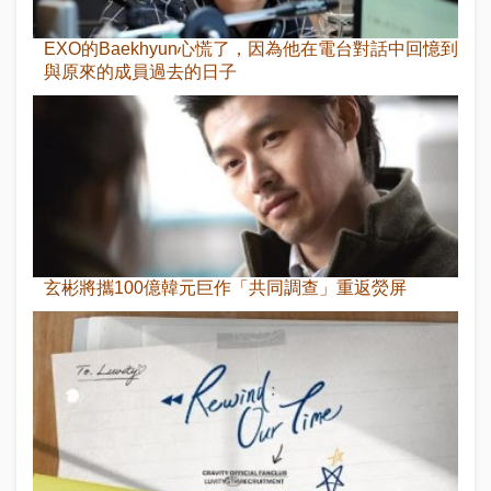
EXO的Baekhyun心慌了，因為他在電台對話中回憶到
與原來的成員過去的日子
玄彬將攜100億韓元巨作「共同調查」重返熒屏