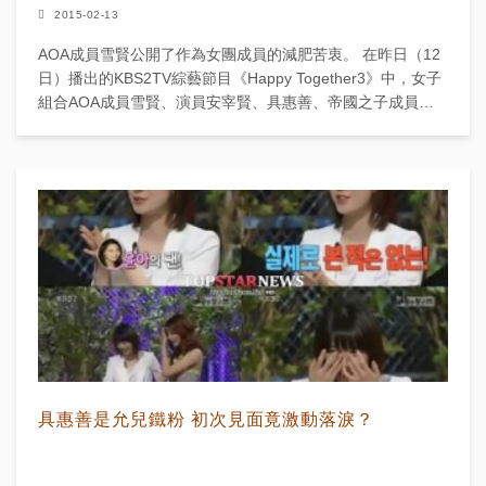
2015-02-13
AOA成員雪賢公開了作為女團成員的減肥苦衷。 在昨日（12
日）播出的KBS2TV綜藝節目《Happy Together3》中，女子
組合AOA成員雪賢、演員安宰賢、具惠善、帝國之子成員光
熙作...
具惠善是允兒鐵粉 初次見面竟激動落淚？