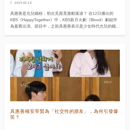
2015-02-13
具惠善是允兒鐵粉，初次見面竟激動落淚？ 在12日播出的
KBS《HappyTogether》中，KBS新月火劇《Blood》劇組作
為嘉賓出演。節目中，之前具惠善表示是少女時代允兒的鐵杆
粉絲一...
具惠善稱安宰賢為「社交性的朋友」，為何引發爆
笑？