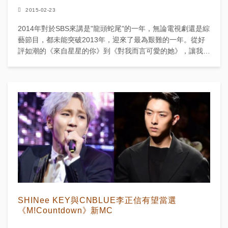
2015-02-23
2014年對於SBS來講是"龍頭蛇尾"的一年，無論電視劇還是綜
藝節目，都未能突破2013年，迎來了最為艱難的一年。從好
評如潮的《來自星星的你》到《對我而言可愛的她》，讓我們
看一下2014年SBS電視劇、綜藝節目的BEST...
SHINee KEY與CNBLUE李正信有望當選
《M!Countdown》新MC