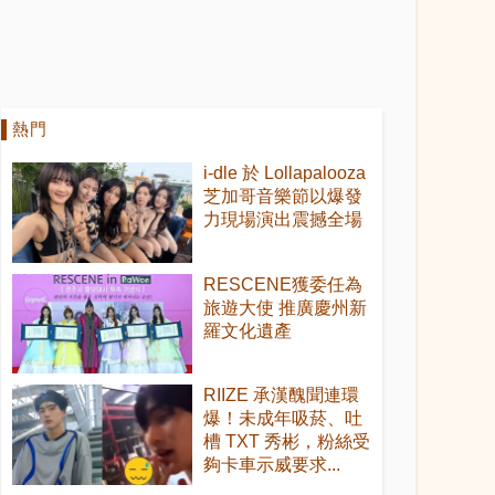
熱門
i-dle 於 Lollapalooza
芝加哥音樂節以爆發
力現場演出震撼全場
RESCENE獲委任為
旅遊大使 推廣慶州新
羅文化遺產
RIIZE 承漢醜聞連環
爆！未成年吸菸、吐
槽 TXT 秀彬，粉絲受
夠卡車示威要求...