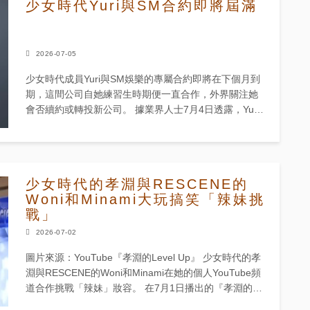
少女時代Yuri與SM合約即將屆滿
2026-07-05
少女時代成員Yuri與SM娛樂的專屬合約即將在下個月到
期，這間公司自她練習生時期便一直合作，外界關注她
會否續約或轉投新公司。 據業界人士7月4日透露，Yuri
與SM娛樂的專屬合約將於下月屆滿，結束她自2001年加
入公...
少女時代的孝淵與RESCENE的
Woni和Minami大玩搞笑「辣妹挑
戰」
2026-07-02
圖片來源：YouTube『孝淵的Level Up』 少女時代的孝
淵與RESCENE的Woni和Minami在她的個人YouTube頻
道合作挑戰「辣妹」妝容。 在7月1日播出的『孝淵的
Level Up』中，孝淵展示了完整...