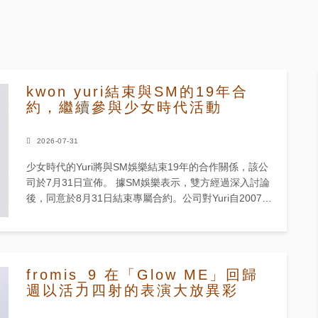
kwon yuri結束與SM的19年合
約，繼續參與少女時代活動
2026-07-31
少女時代的Yuri將與SM娛樂結束19年的合作關係，該公
司於7月31日宣佈。 據SM娛樂表示，雙方經過深入討論
後，同意於8月31日結束專屬合約。公司對Yuri自2007年
出道以來，作為少女時代成員在全球K-pop熱...
fromis_9 在「Glow ME」回歸
週以活力四射的表演大放異彩