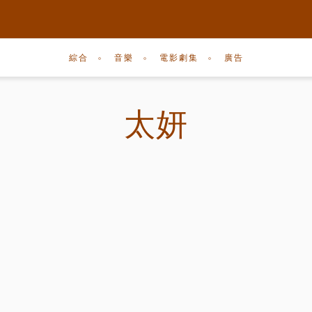
綜合
音樂
電影劇集
廣告
太妍