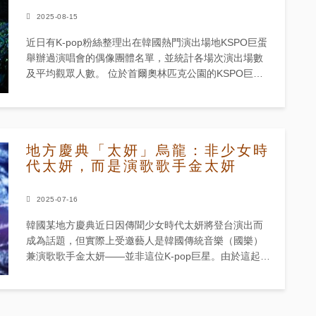
2025-08-15
近日有K-pop粉絲整理出在韓國熱門演出場地KSPO巨蛋
舉辦過演唱會的偶像團體名單，並統計各場次演出場數
及平均觀眾人數。 位於首爾奧林匹克公園的KSPO巨蛋
因其龐大容量及在K-pop產業的象徵地位，成為藝人們夢
寐以求...
地方慶典「太妍」烏龍：非少女時
代太妍，而是演歌歌手金太妍
2025-07-16
韓國某地方慶典近日因傳聞少女時代太妍將登台演出而
成為話題，但實際上受邀藝人是韓國傳統音樂（國樂）
兼演歌歌手金太妍——並非這位K-pop巨星。由於這起混
淆事件，金太妍最終決定退出演出。 韓國時間7月16
日，報導證實金太...