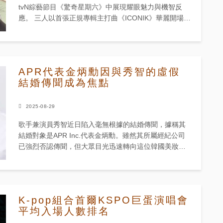
tvN綜藝節目《驚奇星期六》中展現耀眼魅力與機智反
應。 三人以首張正規專輯主打曲《ICONIK》華麗開場，
完美融合青春活力與強勁舞臺表演。整齊劃一的群舞與
成熟...
APR代表金炳勳因與秀智的虛假
結婚傳聞成為焦點
2025-08-29
歌手兼演員秀智近日陷入毫無根據的結婚傳聞，據稱其
結婚對象是APR Inc.代表金炳勳。雖然其所屬經紀公司
已強烈否認傳聞，但大眾目光迅速轉向這位韓國美妝產
業的新興人物。 8月28日，秀智所屬經紀公司
Management...
K-pop組合首爾KSPO巨蛋演唱會
平均入場人數排名