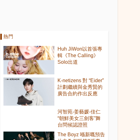
熱門
Huh JiWon以首張專
輯《The Calling》
Solo出道
K-netizens 對 “Eider”
計劃繼續與金秀賢的
廣告合約作出反應
河智苑-姜藝媛-佳仁
“朝鮮美女三劍客”舞
台問候認證照
The Boyz 喺新嘅預告