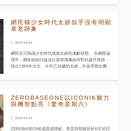
網民稱少女時代太妍似乎沒有明顯
衰老跡象
2025-09-01
網民近日熱議少女時代成員太妍的凍齡狀態。 在網路論
壇中，網友紛紛討論這位資深偶像如何對抗歲月痕跡，
指出1989年出生、今年已36歲的太妍，作為早期女團世
代最具代表性的成員之一，至今仍保持驚人青春面貌。
粉...
ZEROBASEONE以ICONIK魅力
與機智點亮《驚奇星期六》
2025-08-31
ZEROBASEONE成員成韓彬、章昊與韓維辰於8月30日