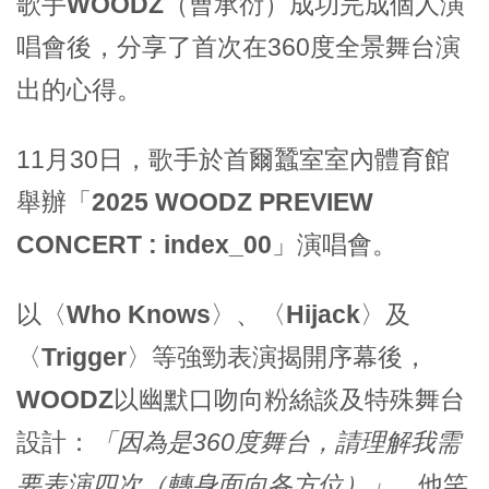
歌手
WOODZ
（曹承衍）成功完成個人演
唱會後，分享了首次在360度全景舞台演
出的心得。
11月30日，歌手於
首爾蠶室室內體育館
舉辦
「2025 WOODZ PREVIEW
CONCERT : index_00」
演唱會。
以〈
Who Knows
〉、〈
Hijack
〉及
〈
Trigger
〉等強勁表演揭開序幕後，
WOODZ
以幽默口吻向粉絲談及特殊舞台
設計：
「因為是360度舞台，請理解我需
要表演四次（轉身面向各方位）」
，他笑