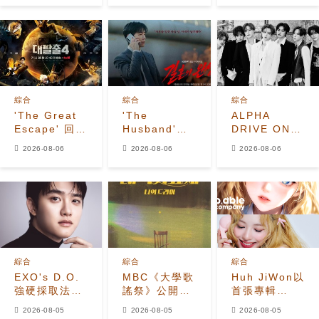
歸
530萬美元貸
化學反應
款恐受牽連
綜合
綜合
綜合
'The Great
'The
ALPHA
Escape' 回
Husband'收
DRIVE ONE
歸！姜鎬童退
視飆升至
公開
2026-08-06
2026-08-06
2026-08-06
出、
7.2%，榮登
《UNBREAKABL
Seventeen
Disney+韓國
少年BEAST》
夫勝寛加入全
榜首，懸疑劇
霸氣預告照
新陣容
進入最後兩集
綜合
綜合
綜合
EXO's D.O.
MBC《大學歌
Huh JiWon以
強硬採取法律
謠祭》公開
首張專輯
行動應對惡意
2026年全新
《The
2026-08-05
2026-08-05
2026-08-05
留言者
改版 Hui出任
Calling》