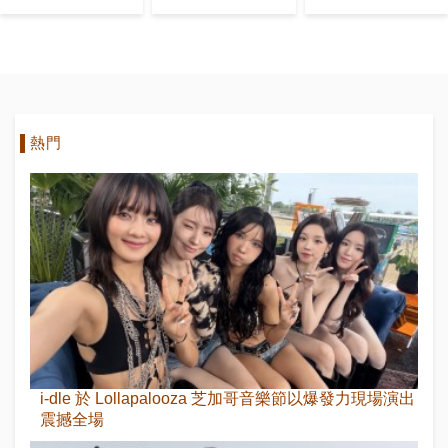
音樂總監
Solo出道
熱門
i-dle 於 Lollapalooza 芝加哥音樂節以爆發力現場演出
震撼全場