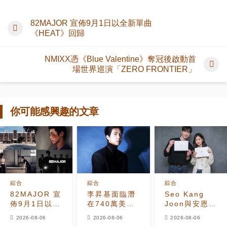
82MAJOR 宣佈9月1日以全新單曲
《HEAT》回歸
NMIXX憑《Blue Valentine》奪冠後啟動首
場世界巡演「ZERO FRONTIER」
你可能感興趣的文章
綜合
綜合
綜合
82MAJOR 宣
李昇基面臨潛
Seo Kang
佈9月1日以全
在740萬美元
Joon與安恩真
新單曲
保證金損失，
首次劇本圍讀
2026-08-06
2026-08-06
2026-08-06
《HEAT》回
車佳元被捕後
展現10年情侶