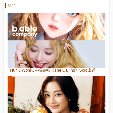
熱門
Huh JiWon以首張專輯《The Calling》Solo出道