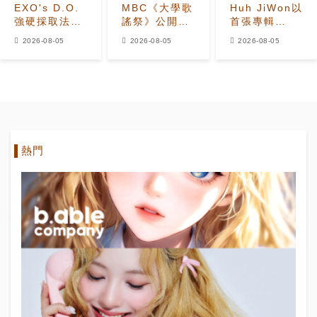
EXO's D.O.
MBC《大學歌
Huh JiWon以
強硬採取法律
謠祭》公開
首張專輯
行動應對惡意
2026年全新
《The
2026-08-05
2026-08-05
2026-08-05
留言者
改版 Hui出任
Calling》
音樂總監
Solo出道
熱門