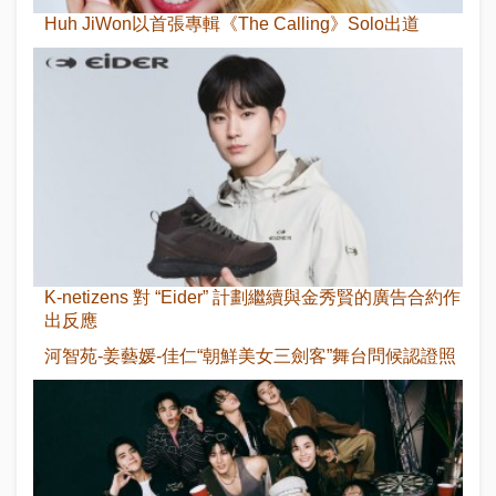
Huh JiWon以首張專輯《The Calling》Solo出道
K-netizens 對 “Eider” 計劃繼續與金秀賢的廣告合約作
出反應
河智苑-姜藝媛-佳仁“朝鮮美女三劍客”舞台問候認證照