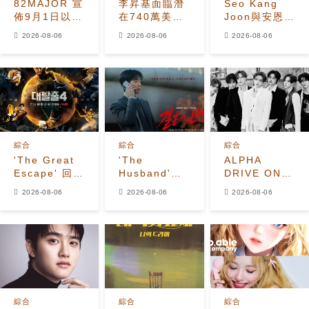
82MAJOR 宣
李昇基面臨潛
Seo Kang
佈9月1日以全
在740萬美元
Joon與安恩真
新單曲
保證金損失，
首次劇本圍讀
2026-08-06
2026-08-06
2026-08-06
《HEAT》回
車佳元被捕後
展現10年情侶
歸
530萬美元貸
化學反應
款恐受牽連
綜合
綜合
綜合
'The Great
'The
ALPHA
Escape' 回
Husband'收
DRIVE ONE
歸！姜鎬童退
視飆升至
公開
2026-08-06
2026-08-06
2026-08-06
出、
7.2%，榮登
《UNBREAKABL
Seventeen
Disney+韓國
少年BEAST》
夫勝寛加入全
榜首，懸疑劇
霸氣預告照
新陣容
進入最後兩集
綜合
綜合
綜合