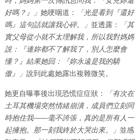
時，媽媽第一次傳訊息問我：『女兒妳還
好嗎？』」
她哽咽道：
「光是看到『還好
嗎』這句話就讓我心碎。」
並透露：
「其
實父母從小就不太理解我，所以我對媽媽
說：『連妳都不了解我了，別人怎麼會
懂？』結果她回：『妳永遠是我的驕
傲』」
說到此處她露出複雜微笑。
她更自曝事後出現恐慌症症狀：
「有次在
土耳其機場突然情緒崩潰，成員們立刻同
時抱住我——毫不誇張，真的是所有人一
起擁抱。那一刻我終於大哭出來。」
並感