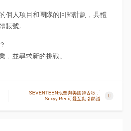
們的個人項目和團隊的回歸計劃，具體
體賬號。
？
業，並尋求新的挑戰。
SEVENTEEN珉奎與美國饒舌歌手
Sexyy Red可愛互動引熱議