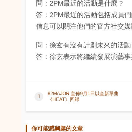
問：2PM最近的活動是什麼？
答：2PM最近的活動包括成員
信息可以關注他們的官方社交媒
問：徐玄有沒有計劃未來的活動
答：徐玄表示將繼續發展演藝事
82MAJOR 宣佈9月1日以全新單曲
《HEAT》回歸
你可能感興趣的文章