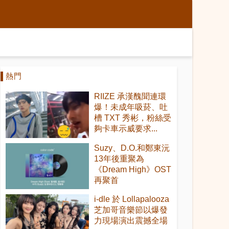
熱門
RIIZE 承漢醜聞連環
爆！未成年吸菸、吐
槽 TXT 秀彬，粉絲受
夠卡車示威要求...
Suzy、D.O.和鄭東沅
13年後重聚為
《Dream High》OST
再聚首
i-dle 於 Lollapalooza
芝加哥音樂節以爆發
力現場演出震撼全場