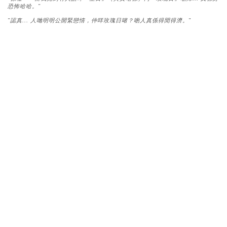
恐怖哈哈。"
"認真... 人哋明明公開緊戀情，仲咩玫瑰日啫？啲人真係得閒得濟。"