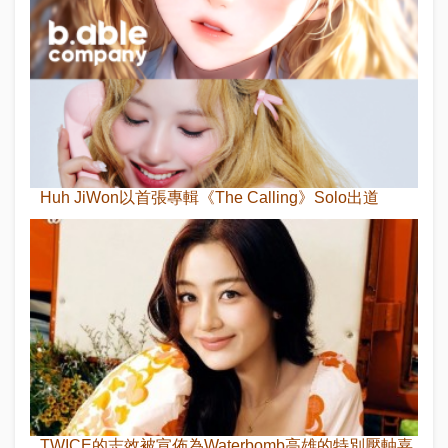
Huh JiWon以首張專輯《The Calling》Solo出道
TWICE的志效被宣佈為Waterbomb高雄的特別壓軸嘉