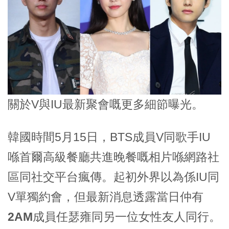
關於V與IU最新聚會嘅更多細節曝光。
韓國時間5月15日，BTS成員V同歌手IU
喺首爾高級餐廳共進晚餐嘅相片喺網路社
區同社交平台瘋傳。起初外界以為係IU同
V單獨約會，但最新消息透露當日仲有
2AM
成員任瑟雍同另一位女性友人同行。