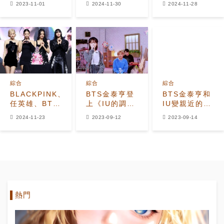
2023-11-01
2024-11-30
2024-11-28
位！林英雄第
的藝人是誰？
二、
newjeans第
三
綜合
綜合
綜合
BLACKPINK、
BTS金泰亨登
BTS金泰亨和
任英雄、BTS
上《IU的調色
IU變親近的契
成為11月歌手
盤》！在翻唱
機是？用非敬
2024-11-23
2023-09-12
2023-09-14
品牌價值排名
舞台上也露出
語說話的樣子
第一
驚訝表情
也成為了話題
熱門