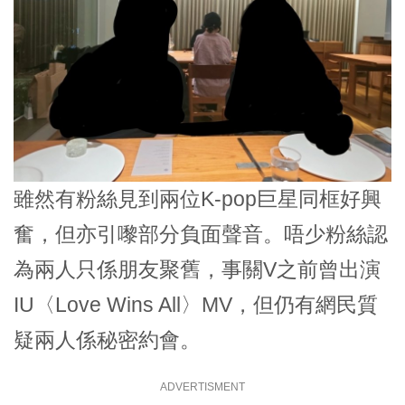
雖然有粉絲見到兩位K-pop巨星同框好興
奮，但亦引嚟部分負面聲音。唔少粉絲認
為兩人只係朋友聚舊，事關V之前曾出演
IU〈Love Wins All〉MV，但仍有網民質
疑兩人係秘密約會。
ADVERTISMENT