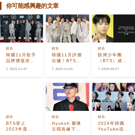
你可能感興趣的文章
綜合
綜合
綜合
韓國11月歌手
韓國11月評價
防彈少年團
品牌價值排行
出爐！BTS、
（BTS）成員
榜：IU第5、
BLACKPINK
Jungkook（柾
2021-11-27
2021-12-01
2026-04-27
aespa第3
第二第三，IU
國）因演唱會
宋慧喬劉在錫
音響問題公開
是後幾名
表達不滿。
綜合
綜合
綜合
BTS登上
Hyukoh 樂隊
2024年韓國
2023年度娛
主唱吳赫下個
YouTube流媒
樂權勢人物1
月將結婚
體播放量最高