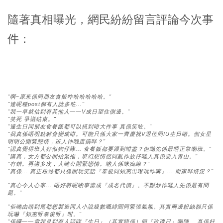
隨著真相曝光，網民紛紛留言評論今次事
件：
"啊~原來係同朋友食飯咋哈哈哈哈哈。"
"連呢種post都有人諗多咗..."
"我一早就估到有其他人——V成日望住側邊。"
"笑死 爭議結束。"
"連生日同朋友食餐飯都可以搞到咁大件事 真係笑咗。"
"我真係唔明點解會變成咁。可能只係大家一齊慶祝V退伍同IU生日啫。個女星
明明公開緊戀情，班人仲喺度搞咩？"
"認真覺得班人好似狗仔隊... 食餐飯都要跟到咁盡？佢哋先係最唔正常嗰班。"
"講真，女方都公開拍緊拖，班幻想情侶同亂作故仔嘅人真係要入青山。"
"冇錯。再講多次，人哋公開緊戀情。啲人係咪痴線？"
"真係... 真正粉絲都只係開玩笑話『泰俊同知惠出嚟玩咋嘛』... 而家咩情況？"
"真心令人心寒... 唔好將呢啲事當成『成名代價』。不斷炒作嘅人先係最有問
題。"
"佢哋由頭到尾都想製造同人小說級數嘅緋聞同緊張氣氛。其實兩邊粉絲都只係
玩嚇『知惠呀泰俊呀』咁。"
"係囉——當我見到有人話咩『生日』（其實唔係）同『玫瑰日』嗰陣... 真係好