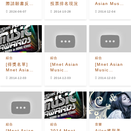
際請願書反應
投票排名現況
Asian Music
強烈，該請願
Awards 頒獎
2024-06-07
2014-10-28
2014-12-04
書已有超過3
典禮影片合輯
萬個簽名，要
求Min Hee
Jin離開HYBE
綜合
綜合
綜合
[得獎名單]
[Mnet Asian
[Mnet Asian
Mnet Asian
Music
Music
Music
Awards 頒獎
Awards 頒獎
2014-12-03
2014-12-03
2014-12-03
Awards 頒獎
典禮] Ailee -
典禮] Girl's
典禮
最佳女子演唱
Day & Ailee
獎
- Problem
綜合
綜合
音樂
[Mnet Asian
2014 Mnet
Ailee將與美