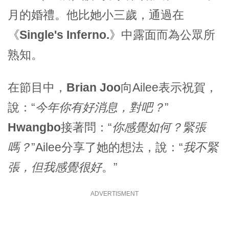
月的婚禮。他比她小三歲，通過在
《
Single's Inferno.
》中露面而為公眾所
熟知。
在節目中，
Brian Joo
向Ailee表示祝賀，
說：“
今年你有好消息，對吧？
”
Hwangbo
接著問：“
你感覺如何？緊張
嗎？
”Ailee分享了她的想法，說：“
我不緊
張，但我感覺很好
。”
ADVERTISMENT