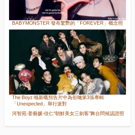
BABYMONSTER 發布驚艷的「FOREVER」概念照
The Boyz 喺新嘅預告片中為佢哋第3張專輯
「Unexpected」舉行派對
河智苑-姜藝媛-佳仁“朝鮮美女三劍客”舞台問候認證照