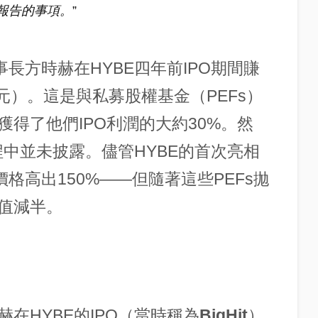
報告的事項。
”
長方時赫在HYBE四年前IPO期間賺
美元）。這是與私募股權基金（PEFs）
得了他們IPO利潤的大約30%。然
程中並未披露。儘管HYBE的首次亮相
格高出150%——但隨著這些PEFs拋
值減半。
在HYBE的IPO（當時稱為
BigHit
）