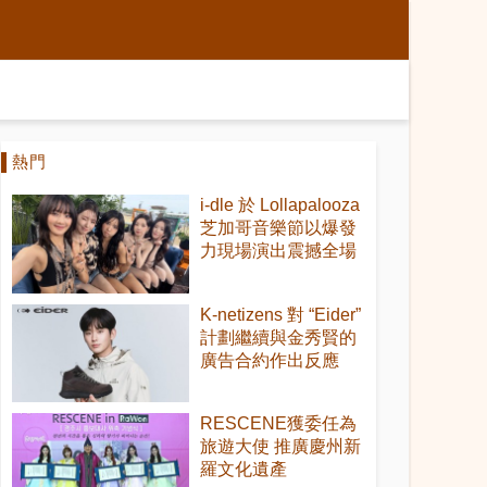
熱門
i-dle 於 Lollapalooza
芝加哥音樂節以爆發
力現場演出震撼全場
K-netizens 對 “Eider”
計劃繼續與金秀賢的
廣告合約作出反應
RESCENE獲委任為
旅遊大使 推廣慶州新
羅文化遺產