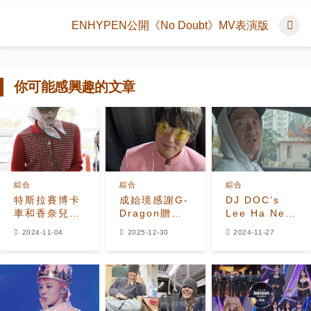
ENHYPEN公開《No Doubt》MV表演版
你可能感興趣的文章
綜合
綜合
綜合
特斯拉賽博卡
成始璄感謝G-
DJ DOC’s
車和香奈兒：
Dragon贈同
Lee Ha Neul
G-Dragon為
款MAMA西裝
評論 G-
2024-11-04
2025-12-30
2024-11-27
香奈兒活動時
身處困境顯情
Dragon’s 新
尚出發
誼
音樂：“低於期
望”