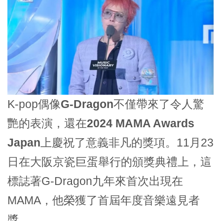
K-pop偶像
G-Dragon
不僅帶來了令人驚
艷的表演，還在
2024 MAMA Awards
Japan
上慶祝了意義非凡的獎項。11月23
日在大阪京瓷巨蛋舉行的頒獎典禮上，這
標誌著G-Dragon九年來首次出現在
MAMA，他榮獲了首屆
年度音樂遠見者
獎
。