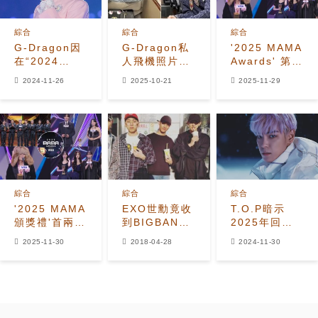
綜合
綜合
綜合
G-Dragon因
G-Dragon私
'2025 MAMA
在“2024
人飛機照片展
Awards' 第一
MAMA頒獎典
現 effortless
&二日：最終
2024-11-26
2025-10-21
2025-11-29
禮”上感謝楊賢
luxury
獲獎名單與精
碩而受到批評
彩亮點
綜合
綜合
綜合
'2025 MAMA
EXO世勳竟收
T.O.P暗示
頒獎禮'首兩日
到BIGBANG
2025年回歸
終極得獎名
成員的應援餐
音樂產業
2025-11-30
2018-04-28
2024-11-30
單：G-
車？粉絲推測
Dragon橫掃
兩個人友誼的
四獎 Stray
橋樑
Kids奪年度專
輯