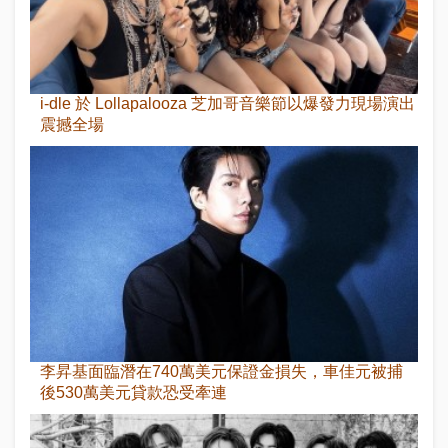
i-dle 於 Lollapalooza 芝加哥音樂節以爆發力現場演出
震撼全場
李昇基面臨潛在740萬美元保證金損失，車佳元被捕
後530萬美元貸款恐受牽連