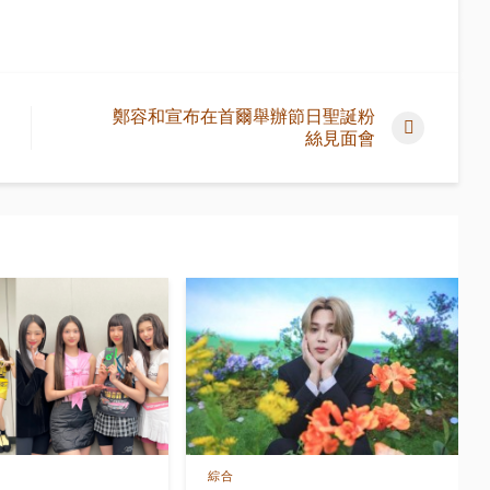
鄭容和宣布在首爾舉辦節日聖誕粉
絲見面會
綜合