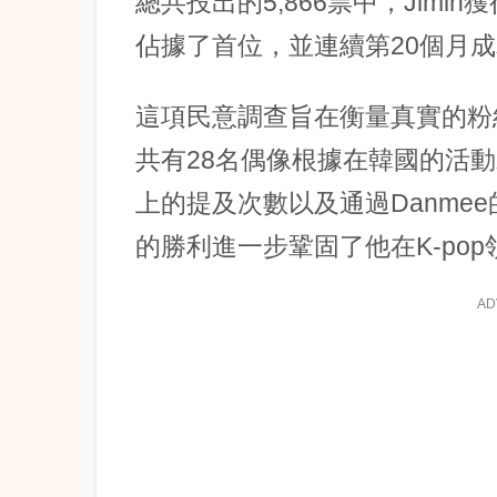
總共投出的5,866票中，Jimin
佔據了首位，並連續第20個月
這項民意調查旨在衡量真實的粉
共有28名偶像根據在韓國的活動水
上的提及次數以及通過Danmee
的勝利進一步鞏固了他在K-po
AD