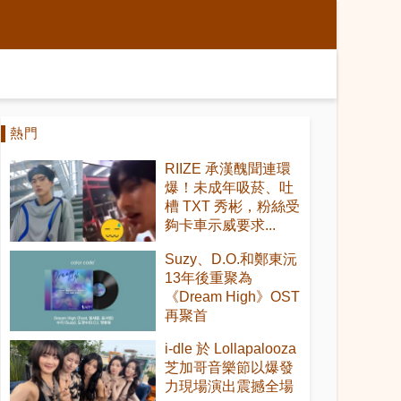
熱門
RIIZE 承漢醜聞連環
爆！未成年吸菸、吐
槽 TXT 秀彬，粉絲受
夠卡車示威要求...
Suzy、D.O.和鄭東沅
13年後重聚為
《Dream High》OST
再聚首
i-dle 於 Lollapalooza
芝加哥音樂節以爆發
力現場演出震撼全場