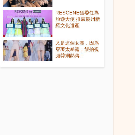
RESCENE獲委任為
旅遊大使 推廣慶州新
羅文化遺產
又是這個女團，因為
穿著太暴露，飯拍視
頻韓網熱傳！