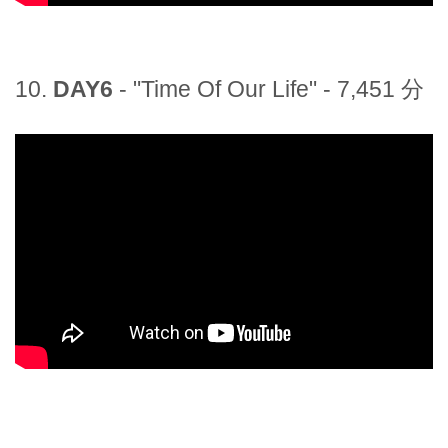
10.
DAY6
- "Time Of Our Life" - 7,451 分