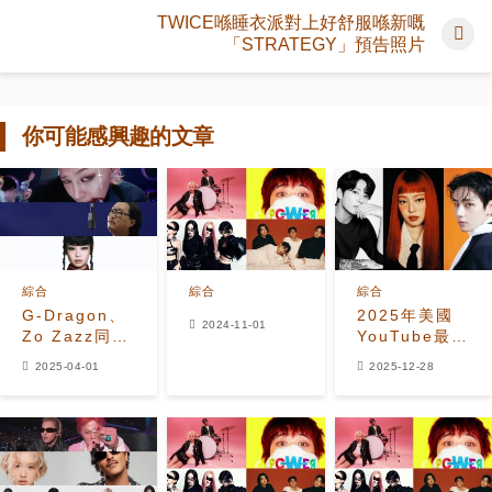
TWICE喺睡衣派對上好舒服喺新嘅
「STRATEGY」預告照片
你可能感興趣的文章
綜合
綜合
綜合
G-Dragon、
2025年美國
2024-11-01
Zo Zazz同
YouTube最多
Jennie喺
搜尋的K-Pop
2025-04-01
2025-12-28
2025年3月最
男女偶像Top
後一周登頂
50
Instiz榜單