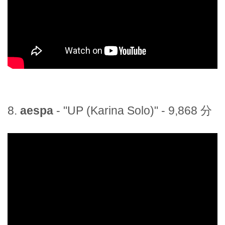
8.
aespa
- "UP (Karina Solo)" - 9,868 分