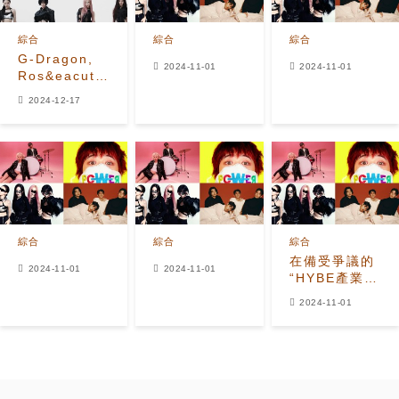
綜合
綜合
綜合
G-Dragon,
2024-11-01
2024-11-01
Ros&eacute;
x Bruno
2024-12-17
Mars, 和
aespa 在
2024年12月
第三周登頂
Instiz榜單
綜合
綜合
綜合
在備受爭議的
2024-11-01
2024-11-01
“HYBE產業趨
勢報告”產生重
2024-11-01
大影響之後，
代表原始“三
大”唱片公司聲
音的音樂家們
回歸，再次主
導了Melon的