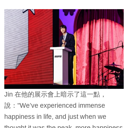
Jin 在他的展示會上暗示了這一點，
說："We’ve experienced immense
happiness in life, and just when we
thought it was the peak, more happiness