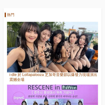
熱門
i-dle 於 Lollapalooza 芝加哥音樂節以爆發力現場演出
震撼全場