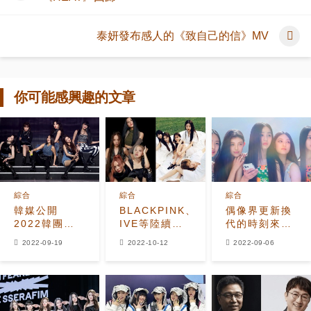
泰妍發布感人的《致自己的信》MV
你可能感興趣的文章
綜合
綜合
綜合
韓媒公開
BLACKPINK、
偶像界更新換
2022韓團歌
IVE等陸續進
代的時刻來
曲排名，
榜！2022年9
臨？K-POP未
2022-09-19
2022-10-12
2022-09-06
Melon和
月Circle
來何去何從？
Genie收聽人
Chart排名發
數，(G)I-
表
DLE奪冠