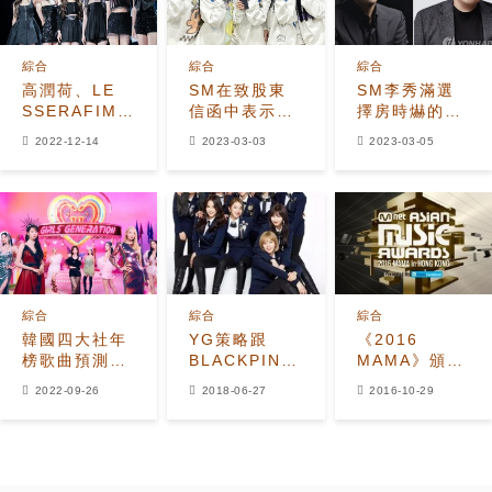
綜合
綜合
綜合
高潤荷、LE
SM在致股東
SM李秀滿選
SSERAFIM、
信函中表示，
擇房時爀的理
ITZY分別登上
HYBE把好歌
由，是因為
2022-12-14
2023-03-03
2023-03-05
一位！2022
優先給
BTS的成功，
年11月Circle
newjeans，
李秀滿忽視
Chart發表
引發韓網熱議
f(x)
綜合
綜合
綜合
韓國四大社年
YG策略跟
《2016
榜歌曲預測，
BLACKPINK
MAMA》頒獎
SM和HYBE齊
成功大家怎麼
典禮入圍名單
2022-09-26
2018-06-27
2016-10-29
頭並進
看？與防彈少
公開
年團、TWICE
不同的路