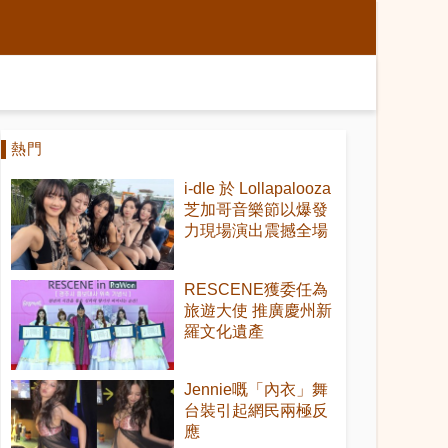
熱門
i-dle 於 Lollapalooza
芝加哥音樂節以爆發
力現場演出震撼全場
RESCENE獲委任為
旅遊大使 推廣慶州新
羅文化遺產
Jennie嘅「內衣」舞
台裝引起網民兩極反
應