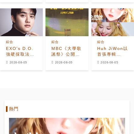
Seventeen
Disney+韓國
少年BEAST》
夫勝寛加入全
榜首，懸疑劇
霸氣預告照
新陣容
進入最後兩集
綜合
綜合
綜合
EXO's D.O.
MBC《大學歌
Huh JiWon以
強硬採取法律
謠祭》公開
首張專輯
行動應對惡意
2026年全新
《The
2026-08-05
2026-08-05
2026-08-05
留言者
改版 Hui出任
Calling》
音樂總監
Solo出道
熱門