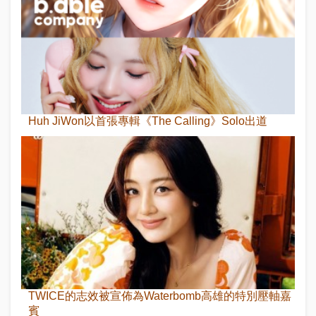
Huh JiWon以首張專輯《The Calling》Solo出道
TWICE的志效被宣佈為Waterbomb高雄的特別壓軸嘉
賓