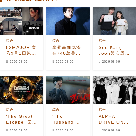
綜合
綜合
綜合
82MAJOR 宣
李昇基面臨潛
Seo Kang
佈9月1日以全
在740萬美元
Joon與安恩真
新單曲
保證金損失，
首次劇本圍讀
2026-08-06
2026-08-06
2026-08-06
《HEAT》回
車佳元被捕後
展現10年情侶
歸
530萬美元貸
化學反應
款恐受牽連
綜合
綜合
綜合
'The Great
'The
ALPHA
Escape' 回
Husband'收
DRIVE ONE
歸！姜鎬童退
視飆升至
公開
2026-08-06
2026-08-06
2026-08-06
出、
7.2%，榮登
《UNBREAKABL