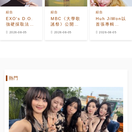
綜合
綜合
綜合
EXO's D.O.
MBC《大學歌
Huh JiWon以
強硬採取法律
謠祭》公開
首張專輯
行動應對惡意
2026年全新
《The
2026-08-05
2026-08-05
2026-08-05
留言者
改版 Hui出任
Calling》
音樂總監
Solo出道
熱門