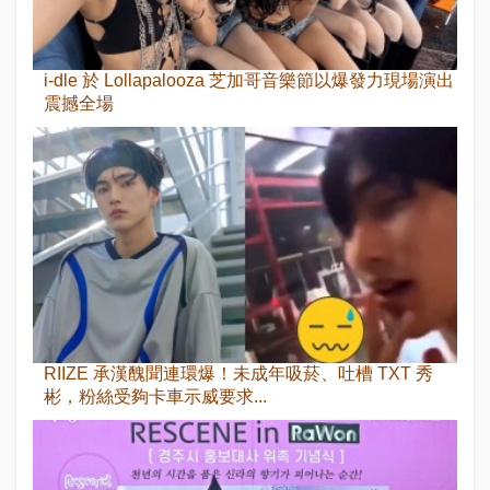
i-dle 於 Lollapalooza 芝加哥音樂節以爆發力現場演出
震撼全場
RIIZE 承漢醜聞連環爆！未成年吸菸、吐槽 TXT 秀
彬，粉絲受夠卡車示威要求...