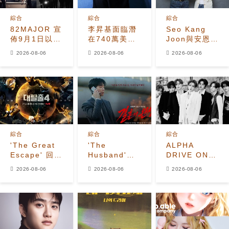
綜合
綜合
綜合
82MAJOR 宣
李昇基面臨潛
Seo Kang
佈9月1日以全
在740萬美元
Joon與安恩真
新單曲
保證金損失，
首次劇本圍讀
2026-08-06
2026-08-06
2026-08-06
《HEAT》回
車佳元被捕後
展現10年情侶
歸
530萬美元貸
化學反應
款恐受牽連
綜合
綜合
綜合
'The Great
'The
ALPHA
Escape' 回
Husband'收
DRIVE ONE
歸！姜鎬童退
視飆升至
公開
2026-08-06
2026-08-06
2026-08-06
出、
7.2%，榮登
《UNBREAKABL
Seventeen
Disney+韓國
少年BEAST》
夫勝寛加入全
榜首，懸疑劇
霸氣預告照
新陣容
進入最後兩集