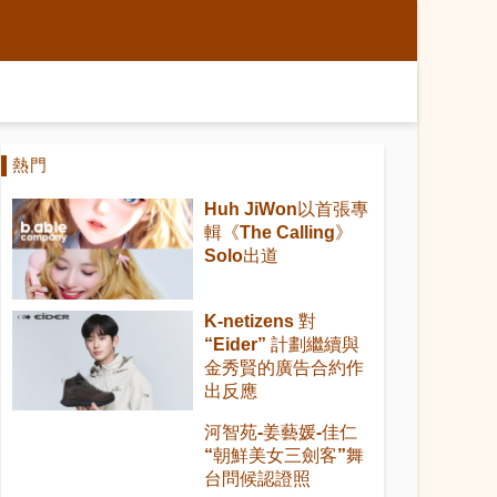
熱門
Huh JiWon以首張專
輯《The Calling》
Solo出道
K-netizens 對
“Eider” 計劃繼續與
金秀賢的廣告合約作
出反應
河智苑-姜藝媛-佳仁
“朝鮮美女三劍客”舞
台問候認證照