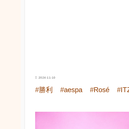
2024-11-10
#勝利
#aespa
#Rosé
#IT