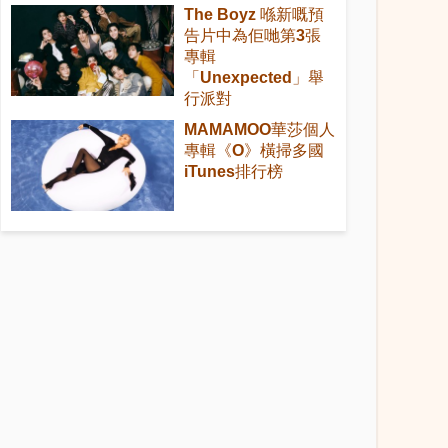
The Boyz 喺新嘅預
告片中為佢哋第3張
專輯
「Unexpected」舉
行派對
MAMAMOO華莎個人
專輯《O》橫掃多國
iTunes排行榜