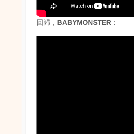
回歸，BABYMONSTER：