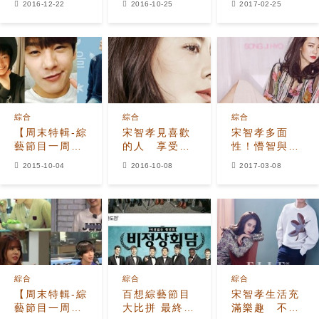
2016-12-22
2016-10-25
2017-02-25
情感
綜合
綜合
綜合
【周末特輯-綜
宋智孝見喜歡
宋智孝多面
藝節目一周回
的人 享受簡
性！懵智與性
顧】BTOB陸
單的幸福
感魔女完美切
2015-10-04
2016-10-08
2017-03-08
星材、郭時暘
換
晉升愛妻一族
綜合
綜合
綜合
【周末特輯-綜
百想綜藝節目
宋智孝生活充
藝節目一周回
大比拼 最終將
滿樂趣 不急