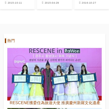
顧】宋智孝和
花落誰家？
跳入婚姻的坑
2015-10-11
2015-04-29
2016-10-27
Gary、EXO
KAI和泰吳好
有愛
熱門
RESCENE獲委任為旅遊大使 推廣慶州新羅文化遺產