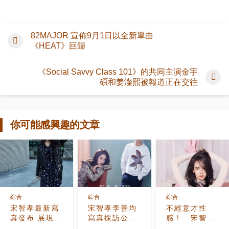
82MAJOR 宣佈9月1日以全新單曲
《HEAT》回歸
《Social Savvy Class 101》的共同主演金宇
碩和姜澯熙被報道正在交往
你可能感興趣的文章
綜合
綜合
綜合
宋智孝最新寫
宋智孝李善均
不經意才性
真發布 展現不
寫真採訪公開
感！ 宋智孝
同女性魅力
演繹新劇角色
雙腳交叉撩人