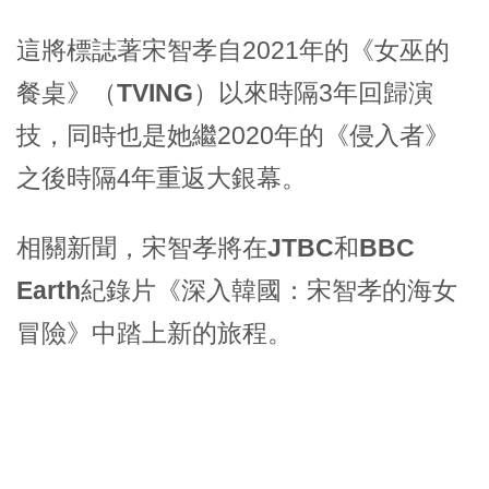
這將標誌著宋智孝自2021年的《
女巫的
餐桌
》（
TVING
）以來時隔3年回歸演
技，同時也是她繼2020年的《
侵入者
》
之後時隔4年重返大銀幕。
相關新聞，宋智孝將在
JTBC
和
BBC
Earth
紀錄片《
深入韓國：宋智孝的海女
冒險
》中踏上新的旅程。