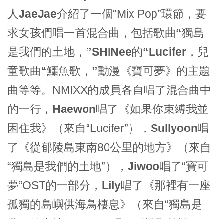
人
JaeJae
介紹了一個“Mix Pop”環節，要
求女孩們唱一首混合曲，包括歌曲
“獨島
是我們的土地，”SHINee的“Lucifer，
兒
童歌曲
“鱷魚歌，”
動漫《
寶可夢
》的主題
曲等等。NMIXX的成員各自唱了混合曲中
的一行，
Haewon
唱了《如果你束縛我並
困住我》（來自“Lucifer”），
Sullyoon
唱
了《從郁陵島東南80公里的地方》（來自
“獨島是我們的土地”），
Jiwoo
唱了“寶可
夢”OST的一部分，
Lily
唱了《那裡有一座
孤獨的島嶼供海鳥棲息》（來自“獨島是