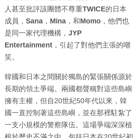
人甚至批評該團體不尊重
TWICE
的日本
成員，
Sana，Mina，
和
Momo
，他們也
是同一家代理機構，
JYP
Entertainment
，引起了對他們主張的嘲
笑。
韓國和日本之間關於獨島的緊張關係源於
長期的領土爭端。兩國都聲稱對這些島嶼
擁有主權，但自20世紀50年代以來，韓
國一直控制著這些島嶼，並在那裡駐紮了
一支小規模的警察隊伍。這場爭端深深植
根於歷史不滿之中，包括日本在20世紀初