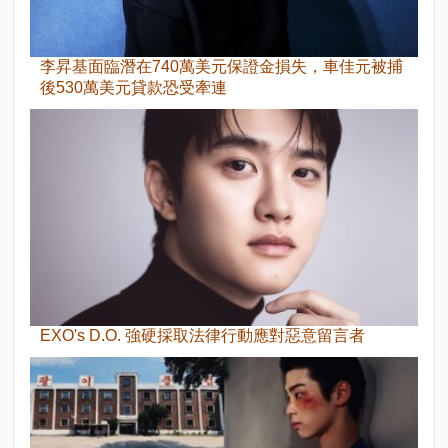
李昇基面臨潛在740萬美元保證金損失，車佳元被捕
後530萬美元貸款恐受牽連
EXO's D.O. 強硬採取法律行動應對惡意留言者