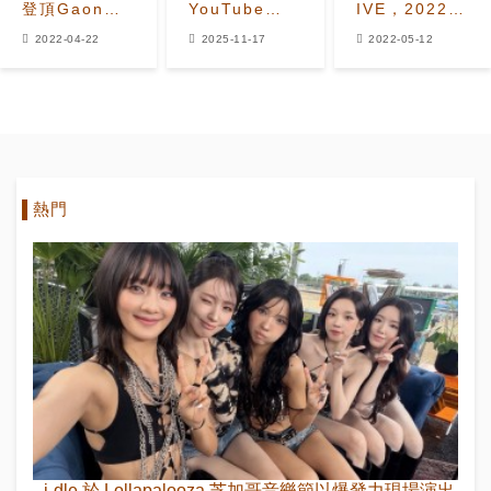
登頂Gaon
YouTube
IVE，2022年
Chart第16週
Music美國區
4月GAON排
2022-04-22
2025-11-17
2022-05-12
專輯榜，
流量最高K-
行榜公佈
NCTDREAM
Pop男女偶像
第2、溫流第3
Top 50榜單
熱門
i-dle 於 Lollapalooza 芝加哥音樂節以爆發力現場演出