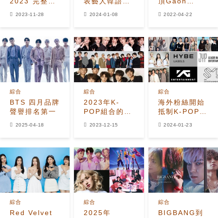
2023"完整陣
表藝人韓語歌
頂Gaon
容出爐！
數量統計：
Chart第16周
2023-11-28
2024-01-08
2022-04-22
NewJeans與
BTS勞模、
專輯榜，
BTS田柾國不
YG藝人少得
NCTDREAM
出演"2023
可憐！
第2、溫流第3
MAMA"？希
望渺茫
綜合
綜合
綜合
BTS 四月品牌
2023年K-
海外粉絲開始
聲譽排名第一
POP組合的總
抵制K-POP四
專輯銷售量排
大娛樂公司！
2025-04-18
2023-12-15
2024-01-23
名出爐！
SEVENTEEN
總銷售了
1600萬張
綜合
綜合
綜合
Red Velvet
2025年
BIGBANG到