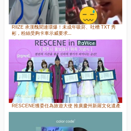
RIIZE 承漢醜聞連環爆！未成年吸菸、吐槽 TXT 秀
彬，粉絲受夠卡車示威要求...
RESCENE獲委任為旅遊大使 推廣慶州新羅文化遺產