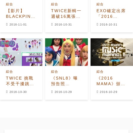
綜合
綜合
綜合
【影片】
TWICE新輯一
EXO確定出席
BLACKPINK
週破16萬張銷
「2016
好殺！ 新曲
量 成今年專輯
AAA」 華麗陣
2016-11-01
2016-10-31
2016-10-31
追上
銷量最佳女團
容引期待
TWICE《TT》
綜合
綜合
綜合
TWICE 挑戰
《SNL8》曝
《2016
不受干擾跳
預告照
MAMA》頒獎
《TT》
TWICE變身美
典禮入圍名單
2016-10-30
2016-10-29
2016-10-29
少女戰士
公開