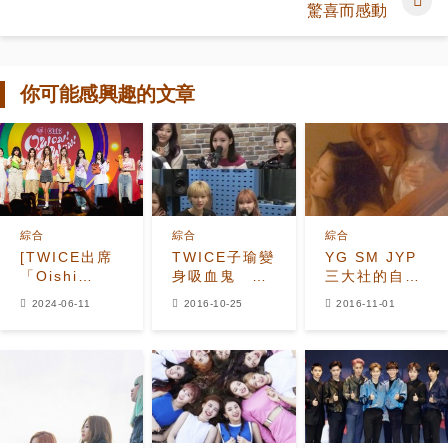
驚喜而感動
你可能感興趣的文章
綜合
綜合
綜合
[TWICE出席
TWICE子瑜變
YG SM JYP
「Oishi
身吸血鬼 豔
三大社的自尊
Snacktacular」
到媽媽認不出
心之爭
2024-06-11
2016-10-25
2016-11-01
記者會