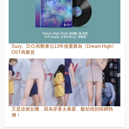
Suzy、D.O.和鄭東沅13年後重聚為《Dream High》
OST再聚首
又是這個女團，因為穿著太暴露，飯拍視頻韓網熱
傳！