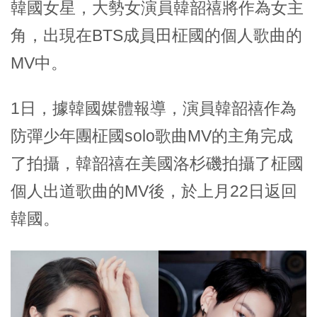
韓國女星，大勢女演員韓韶禧將作為女主
角，出現在BTS成員田柾國的個人歌曲的
MV中。
1日，據韓國媒體報導，演員韓韶禧作為
防彈少年團柾國solo歌曲MV的主角完成
了拍攝，韓韶禧在美國洛杉磯拍攝了柾國
個人出道歌曲的MV後，於上月22日返回
韓國。