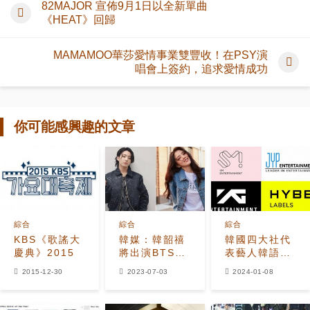
82MAJOR 宣佈9月1日以全新單曲
《HEAT》回歸
MAMAMOO華莎愛情事業雙豐收！在PSY演
唱會上簽約，追求愛情成功
你可能感興趣的文章
綜合
綜合
綜合
KBS《歌謠大
韓媒：韓韶禧
韓國四大社代
慶典》2015
將出演BTS田
表藝人韓語歌
柾國SOLO
數量統計：
2015-12-30
2023-07-03
2024-01-08
MV！粉絲氣
BTS勞模、
炸了
YG藝人少得
可憐！