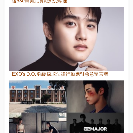
後530萬美元貸款恐受牽連
EXO's D.O. 強硬採取法律行動應對惡意留言者