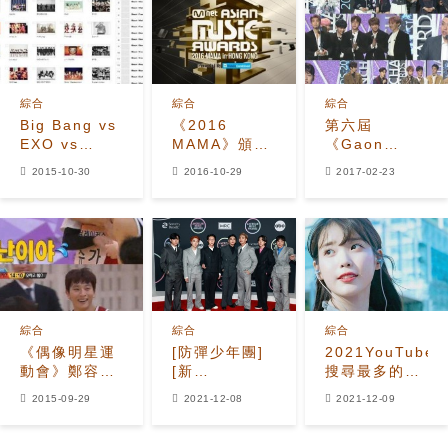
綜合
綜合
綜合
Big Bang vs
《2016
第六屆
EXO vs
MAMA》頒獎
《Gaon
Super
典禮入圍名單
Chart
2015-10-30
2016-10-29
2017-02-23
Junior
公開
Awards》得
2015MAMA18
獎名單
個部門候選公
開
綜合
綜合
綜合
《偶像明星運
[防彈少年團]
2021YouTube
動會》鄭容和-
[新
搜尋最多的K-
鄭珍雲展現神
聞]211208
POP藝人
2015-09-29
2021-12-08
2021-12-09
演技 引爆笑
防彈少年團
TOP50：IU
《Butter》
第2、aespa
·aespa《Next
第8