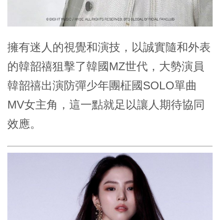
擁有迷人的視覺和演技，以誠實隨和外表
的韓韶禧狙擊了韓國MZ世代，大勢演員
韓韶禧出演防彈少年團柾國SOLO單曲
MV女主角，這一點就足以讓人期待協同
效應。