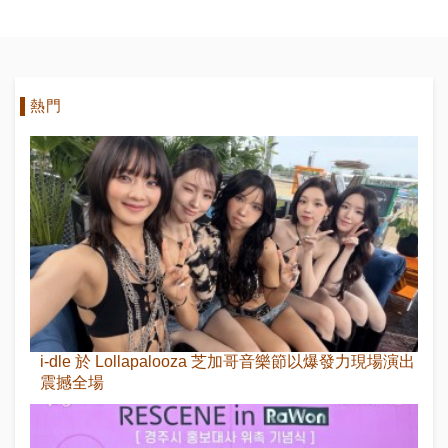
Level》，
NME“最佳歌
曲TOP50”
熱門
i-dle 於 Lollapalooza 芝加哥音樂節以爆發力現場演出
震撼全場