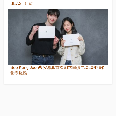
BEAST》霸...
Seo Kang Joon與安恩真首次劇本圍讀展現10年情侶
化學反應