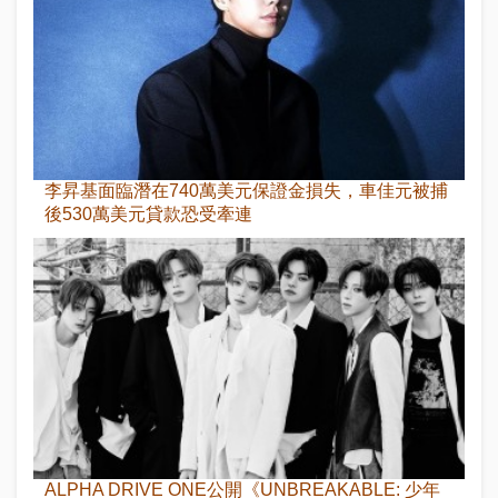
李昇基面臨潛在740萬美元保證金損失，車佳元被捕
後530萬美元貸款恐受牽連
ALPHA DRIVE ONE公開《UNBREAKABLE: 少年