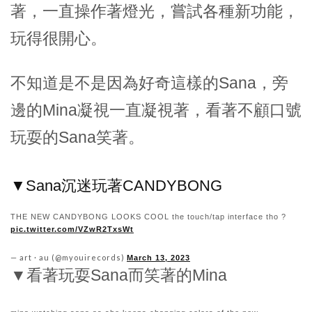
著，一直操作著燈光，嘗試各種新功能，
玩得很開心。
不知道是不是因為好奇這樣的Sana，旁
邊的Mina凝視一直凝視著，看著不顧口號
玩耍的Sana笑著。
▼Sana沉迷玩著CANDYBONG
THE NEW CANDYBONG LOOKS COOL the touch/tap interface tho ?
pic.twitter.com/VZwR2TxsWt
— art · au (@myouirecords)
March 13, 2023
▼看著玩耍Sana而笑著的Mina