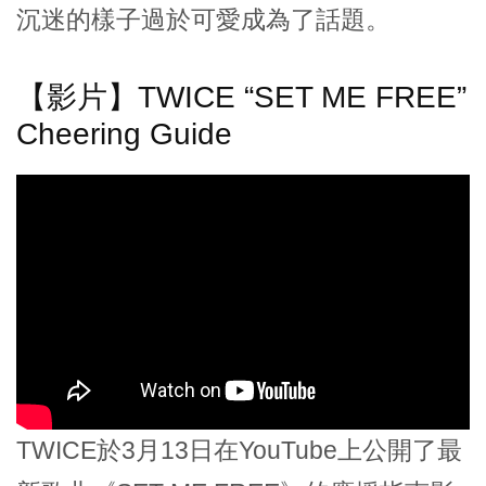
沉迷的樣子過於可愛成為了話題。
【影片】TWICE “SET ME FREE”
Cheering Guide
TWICE於3月13日在YouTube上公開了最