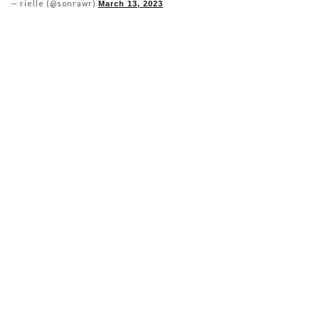
— rielle (@sonrawr)
March 13, 2023