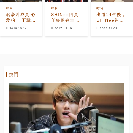
綜合
綜合
綜合
珉豪叫成員‘心
SHINee四員
出道14年後，
愛的’ 下輩子
任喪禮喪主 送
SHINee崔珉
還要當
鐘鉉走完最後
豪將SOLO出
2016-10-14
2017-12-19
2022-11-08
SHINee
一程
道，12月發布
新專輯
熱門