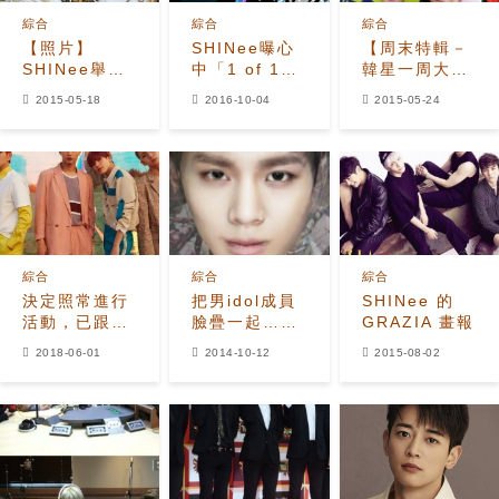
綜合
綜合
綜合
【照片】
SHINee曝心
【周末特輯－
SHINee舉行
中「1 of 1」
韓星一周大事
′SHINee
泰民：舞台上
回顧】韓可露
2015-05-18
2016-10-04
2015-05-24
World IV′ 演
最自信
男友帥如麻
唱會
豆 張賢勝投
入GD懷抱
綜合
綜合
綜合
決定照常進行
把男idol成員
SHINee 的
活動，已跟
臉疊一起…哪
GRAZIA 畫報
SM娛樂續
團最臉讚呢？
2018-06-01
2014-10-12
2015-08-02
約，SHINee
曾惹來各種批
評？