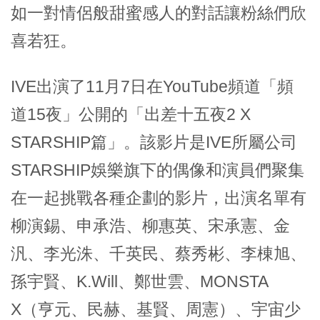
如一對情侶般甜蜜感人的對話讓粉絲們欣
喜若狂。
IVE出演了11月7日在YouTube頻道「頻
道15夜」公開的「出差十五夜2 X
STARSHIP篇」。該影片是IVE所屬公司
STARSHIP娛樂旗下的偶像和演員們聚集
在一起挑戰各種企劃的影片，出演名單有
柳演錫、申承浩、柳惠英、宋承憲、金
汎、李光洙、千英民、蔡秀彬、李棟旭、
孫宇賢、K.Will、鄭世雲、MONSTA
X（亨元、民赫、基賢、周憲）、宇宙少