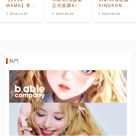
MAMA】李光
正式收購King
KINGKONG
洙、宋智孝、
Kong
SISTAR、李
2014-11-25
2015-05-20
2015-05-20
蔡琳夫婦等亞
SISTAR-李光
光洙成『一家
洲巨星點亮
洙成「一家
人』
MAMA舞台
人」
熱門