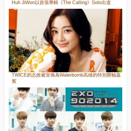
Huh JiWon以首張專輯《The Calling》Solo出道
TWICE的志效被宣佈為Waterbomb高雄的特別壓軸嘉
賓