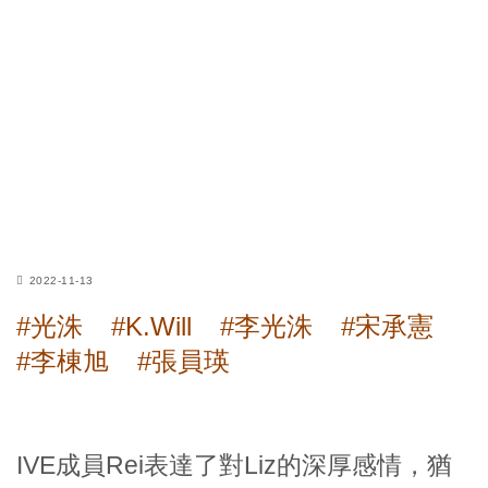
2022-11-13
#光洙
#K.Will
#李光洙
#宋承憲
#李棟旭
#張員瑛
IVE成員Rei表達了對Liz的深厚感情，猶