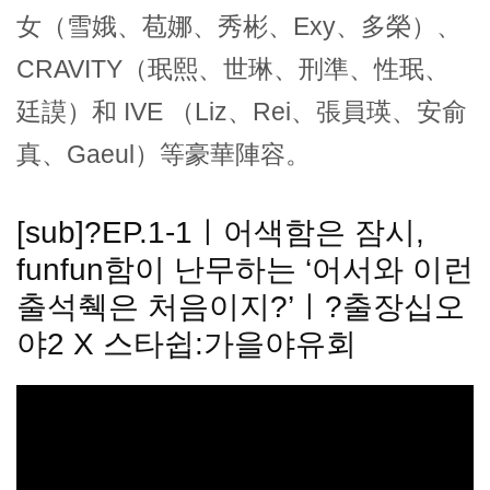
女（雪娥、苞娜、秀彬、Exy、多榮）、
CRAVITY（珉熙、世琳、刑準、性珉、
廷謨）和 IVE （Liz、Rei、張員瑛、安俞
真、Gaeul）等豪華陣容。
[sub]?EP.1-1ㅣ어색함은 잠시,
funfun함이 난무하는 ‘어서와 이런
출석췍은 처음이지?’ㅣ?출장십오
야2 X 스타쉽:가을야유회