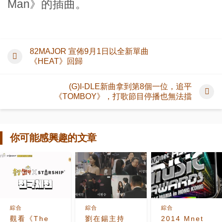
Man》的插曲。
82MAJOR 宣佈9月1日以全新單曲
《HEAT》回歸
(G)I-DLE新曲拿到第8個一位，追平
《TOMBOY》，打歌節目停播也無法擋
你可能感興趣的文章
綜合
綜合
綜合
觀看《The
劉在錫主持
2014 Mnet