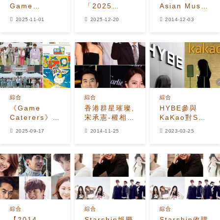
Game
「2025
Asian Music
Caterers》x
Pinggyego
Awards 頒獎
2025-11-01
2025-12-20
2014-12-03
Starship娛樂
Awards」 嘉
典禮
《全國運動
賓陣容超豪華
會》官方預告
片
綜合
綜合
綜合
《Game
香港群星璀璨,
HYBE參與
Caterers》時
宋承憲-權相佑
KaKao對SM
隔3年再與
等作為頒獎嘉
的收購，並將
2025-09-17
2014-11-25
2023-03-25
Starship合作
賓出席'MAMA
股份賣給
超豪華陣容引
KaKao，只能
期待
承認依賴BTS
綜合
綜合
綜合
【2014
Starship娛樂
Starship收購