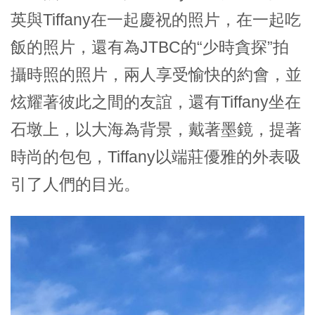
英與Tiffany在一起慶祝的照片，在一起吃
飯的照片，還有為JTBC的“少時貪探”拍
攝時照的照片，兩人享受愉快的約會，並
炫耀著彼此之間的友誼，還有Tiffany坐在
石墩上，以大海為背景，戴著墨鏡，提著
時尚的包包，Tiffany以端莊優雅的外表吸
引了人們的目光。