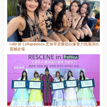
i-dle 於 Lollapalooza 芝加哥音樂節以爆發力現場演出
震撼全場