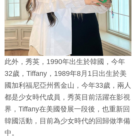
此外，秀英，1990年出生於韓國，今年
32歲，Tiffany，1989年8月1日出生於美
國加利福尼亞州舊金山，今年33歲，兩人
都是少女時代成員，秀英目前活躍在影視
界，Tiffany在美國發展一段後，也重新回
韓國活動，目前為少女時代的回歸做準備
中。