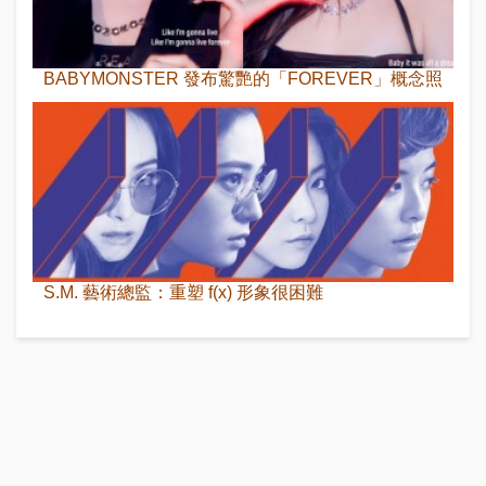
BABYMONSTER 發布驚艷的「FOREVER」概念照
S.M. 藝術總監：重塑 f(x) 形象很困難