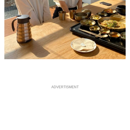
ADVERTISMENT