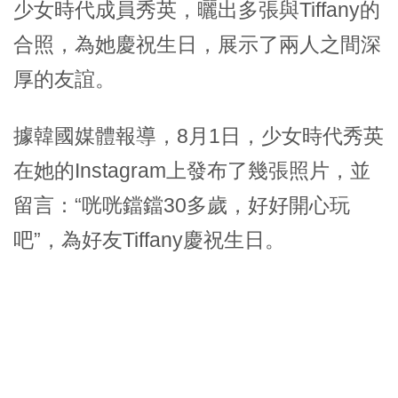
少女時代成員秀英，曬出多張與Tiffany的
合照，為她慶祝生日，展示了兩人之間深
厚的友誼。
據韓國媒體報導，8月1日，少女時代秀英
在她的Instagram上發布了幾張照片，並
留言：“咣咣鐺鐺30多歲，好好開心玩
吧”，為好友Tiffany慶祝生日。