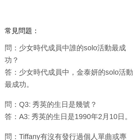
常見問題：
問：少女時代成員中誰的solo活動最成
功？
答：少女時代成員中，金泰妍的solo活動
最成功。
問：Q3: 秀英的生日是幾號？
答：A3: 秀英的生日是1990年2月10日。
問：Tiffany有沒有發行過個人單曲或專