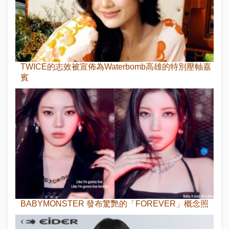
TWICE的志效被宣佈為Waterbomb高雄的特別壓軸嘉
賓
BABYMONSTER 發布驚艷的「FOREVER」概念照