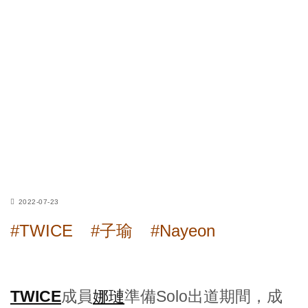
2022-07-23
#TWICE
#子瑜
#Nayeon
TWICE
成員
娜璉
準備Solo出道期間，成