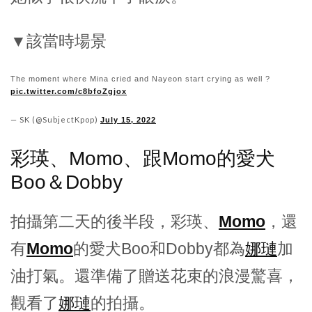
▼該
當時場景
The moment where Mina cried and Nayeon start crying as well ?
pic.twitter.com/c8bfoZgjox
— SK (@SubjectKpop)
July 15, 2022
彩瑛、Momo、跟Momo的愛犬
Boo＆Dobby
拍攝第二天的後半段，彩瑛、
Momo
，還
有
Momo
的愛犬Boo和Dobby都為
娜璉
加
油打氣。還準備了贈送花束的浪漫驚喜，
觀看了
娜璉
的拍攝。