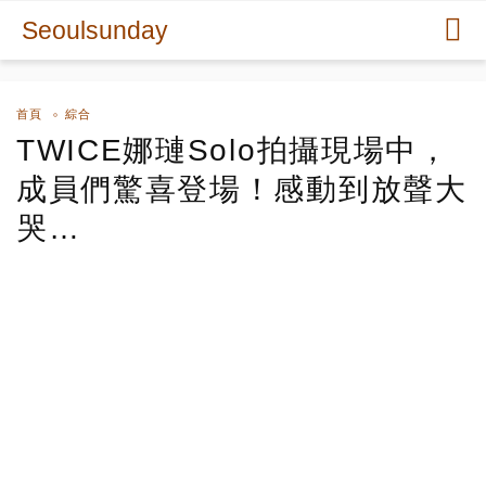
Seoulsunday
首頁
綜合
TWICE娜璉Solo拍攝現場中，
成員們驚喜登場！感動到放聲大
哭…