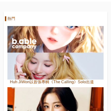
熱門
Huh JiWon以首張專輯《The Calling》Solo出道