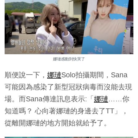
娜璉感動到快哭了
順便說一下，
娜璉
Solo拍攝期間，Sana
可能因為感染了新型冠狀病毒而沒能去現
場。而Sana傳達訊息表示:「
娜璉
……你
知道嗎？ 心向著娜璉的身邊去了TT」，
從離開娜璉的地方開始就給予了。