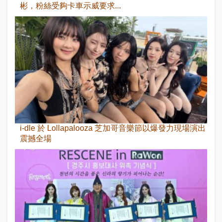
彬，粉絲受夠卡車示威要求...
i-dle 於 Lollapalooza 芝加哥音樂節以爆發力現場演出
震撼全場