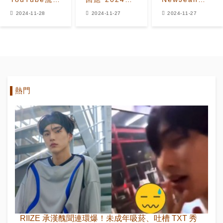
體播放量最高
MAMA頒獎典
ADOR合同終
2024-11-28
2024-11-27
2024-11-27
的藝人是誰？
禮”上的跌倒事
止一事發表見
件
解
熱門
RIIZE 承漢醜聞連環爆！未成年吸菸、吐槽 TXT 秀