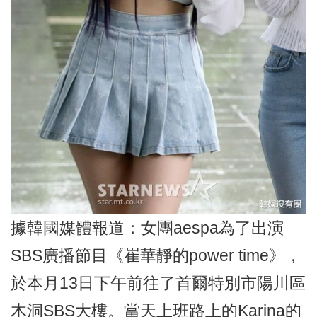
據韓國媒體報道：女團aespa為了出演
SBS廣播節目《崔華靜的power time》，
於本月13日下午前往了首爾特別市陽川區
木洞SBS大樓。當天上班路上的Karina的