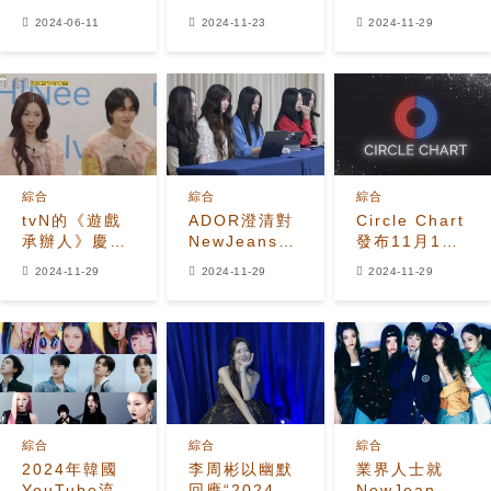
共同執行長張
MAMA 頒獎典
明星參加遊戲
2024-06-11
2024-11-23
2024-11-29
潔碩和卓英俊
禮上獲得“年度
承辦者綜藝節
被
歌曲”和六項大
目
《Billboard》
獎
列入「2024
年獨立音樂影
響力人物」名
單
綜合
綜合
綜合
tvN的《遊戲
ADOR澄清對
Circle Chart
承辦人》慶祝
NewJeans法
發布11月17
SM娛樂30周
律通知的“丟棄
日至11月23
2024-11-29
2024-11-29
2024-11-29
年，星光熠熠
New”聲明
日的排行榜
的特輯
綜合
綜合
綜合
2024年韓國
李周彬以幽默
業界人士就
YouTube流媒
回應“2024
NewJean與