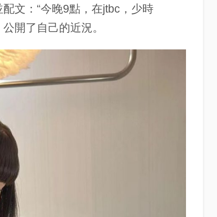
並配文：“今晚9點，在jtbc，少時
 ”，公開了自己的近況。