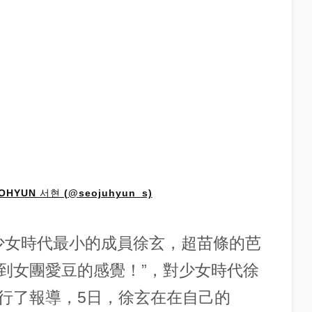
OHYUN 서현 (@seojuhyun_s)
“少女時代最小的成員徐玄，超苗條的芭
到女團愛豆的感覺！”，對少女時代徐
行了報導，5日，徐玄在在自己的