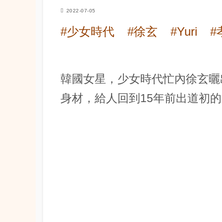
2022-07-05
#少女時代
#徐玄
#Yuri
#
韓國女星，少女時代忙內徐玄曬
身材，給人回到15年前出道初