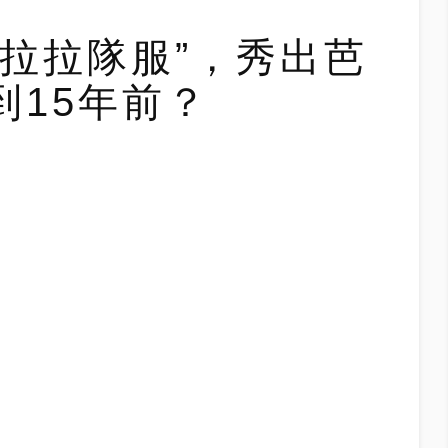
“拉拉隊服”，秀出芭
到15年前？