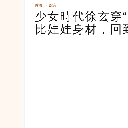
首頁
綜合
少女時代徐玄穿
比娃娃身材，回