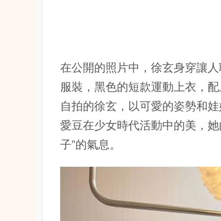
在公開的照片中，徐玄身穿讓人
服裝，黑色的短款運動上衣，配
自拍的徐玄，以可愛的姿勢和娃
愛豆在少女時代活動中的美，她
子”的氣息。