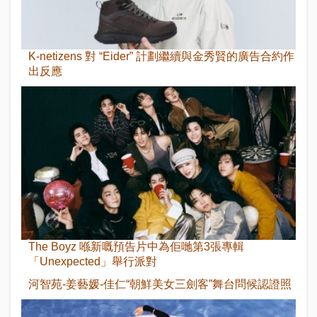
K-netizens 對 “Eider” 計劃繼續與金秀賢的廣告合約作
出反應
The Boyz 喺新嘅預告片中為佢哋第3張專輯
「Unexpected」舉行派對
河智苑-姜藝媛-佳仁“朝鮮美女三劍客”舞台問候認證照