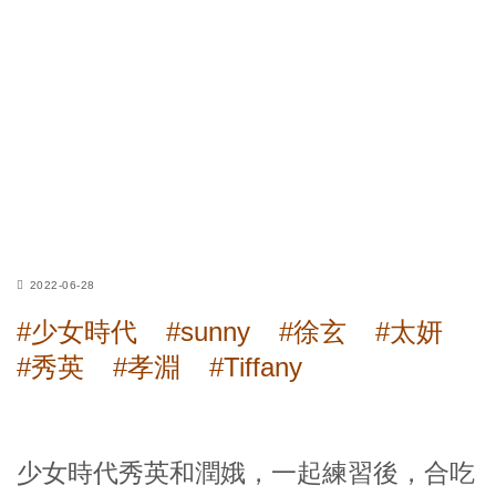
2022-06-28
#少女時代
#sunny
#徐玄
#太妍
#秀英
#孝淵
#Tiffany
少女時代秀英和潤娥，一起練習後，合吃