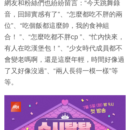
網友和粉絲們也紛紛留言：“今天跳舞錄
音，回歸實感有了”、“怎麼都吃不胖的兩
位”、“吃個飯都這麼帥，我的食神組
合！ ”、“怎麼吃都不胖cp ”、“忙內快來，
有人在吃漢堡包！”、“少女時代成員都不
會變老嗎啊，還是這麼年輕，時間好像過
了又好像沒過”、“兩人長得一模一樣”等
等。