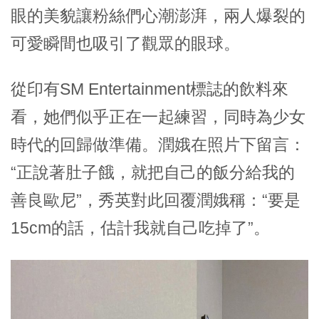
眼的美貌讓粉絲們心潮澎湃，兩人爆裂的
可愛瞬間也吸引了觀眾的眼球。
從印有SM Entertainment標誌的飲料來
看，她們似乎正在一起練習，同時為少女
時代的回歸做準備。潤娥在照片下留言：
“正說著肚子餓，就把自己的飯分給我的
善良歐尼”，秀英對此回覆潤娥稱：“要是
15cm的話，估計我就自己吃掉了”。