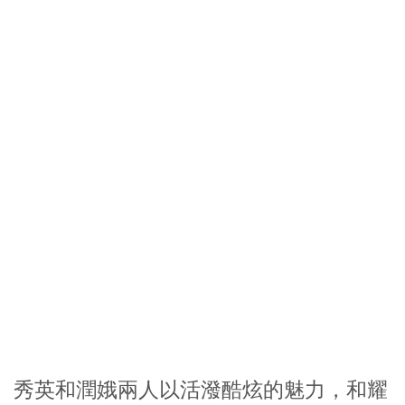
秀英和潤娥兩人以活潑酷炫的魅力，和耀