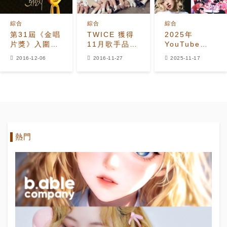
綜合
綜合
綜合
第31屆《金唱
TWICE 獲得
2025年
片獎》入圍名
11月歌手品牌
YouTube
單公開
信譽冠軍
Music美國區
2016-12-06
2016-11-27
2025-11-17
流量最高K-
Pop男女偶像
Top 50榜單
熱門