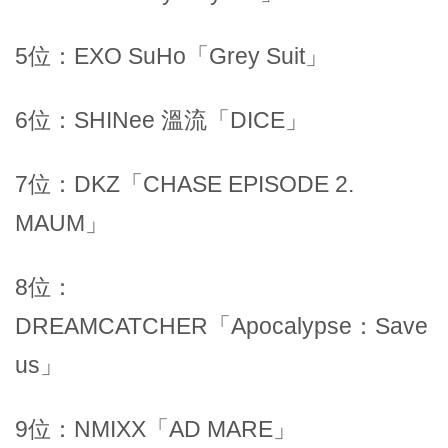
5位：EXO SuHo「Grey Suit」
6位：SHINee 溫流「DICE」
7位：DKZ「CHASE EPISODE 2.
MAUM」
8位：
DREAMCATCHER「Apocalypse：Save
us」
9位：NMIXX「AD MARE」