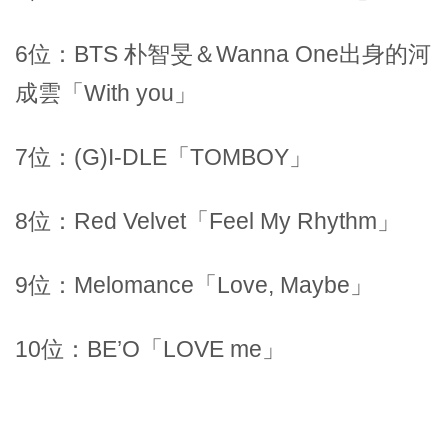
6位：BTS 朴智旻＆Wanna One出身的河
成雲「With you」
7位：(G)I-DLE「TOMBOY」
8位：Red Velvet「Feel My Rhythm」
9位：Melomance「Love, Maybe」
10位：BE’O「LOVE me」