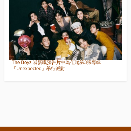
The Boyz 喺新嘅預告片中為佢哋第3張專輯
「Unexpected」舉行派對