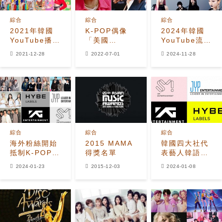
綜合
綜合
綜合
2021年韓國
K-POP偶像
2024年韓國
YouTube播放
「美國
YouTube流媒
數排名TOP50
YouTube搜索
體播放量最高
2021-12-28
2022-07-01
2024-11-28
發表！繼壓倒
排行榜」
的藝人是誰？
性排名第一的
（2022年上
BTS之後，漂
半年）:第一位
亮進入第二位
田柾國、Lisa
的女藝人是？
綜合
綜合
綜合
海外粉絲開始
2015 MAMA
韓國四大社代
抵制K-POP四
得獎名單
表藝人韓語歌
大娛樂公司！
數量統計：
2024-01-23
2015-12-03
2024-01-08
BTS勞模、
YG藝人少得
可憐！