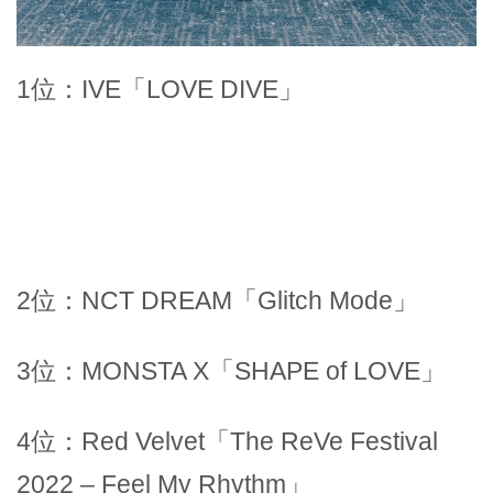
1位：IVE「LOVE DIVE」
2位：NCT DREAM「Glitch Mode」
3位：MONSTA X「SHAPE of LOVE」
4位：Red Velvet「The ReVe Festival
2022 – Feel My Rhythm」