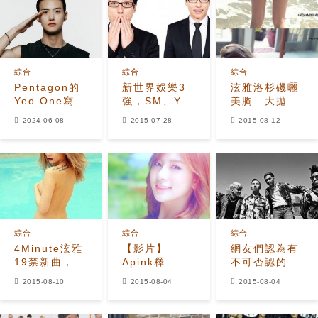
綜合
綜合
綜合
Pentagon的
新世界娛樂3
泫雅洛杉磯曬
Yeo One寫信
強，SM、YG
美胸 大拋魅
給粉絲隨著軍
下一個是？
惑眼神
2024-06-08
2015-07-28
2015-08-12
事入伍
綜合
綜合
綜合
4Minute泫雅
【影片】
網友們認為有
19禁新曲，
Apink釋
不可否認的天
「上半身絲毫
《Petal》
賦和才能的男
2015-08-10
2015-08-04
2015-08-04
不掛！」
MV 瀰漫少
子組合
女心氛圍