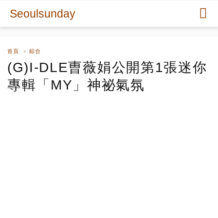
Seoulsunday
首頁
綜合
(G)I-DLE曺薇娟公開第1張迷你
專輯「MY」神祕氣氛