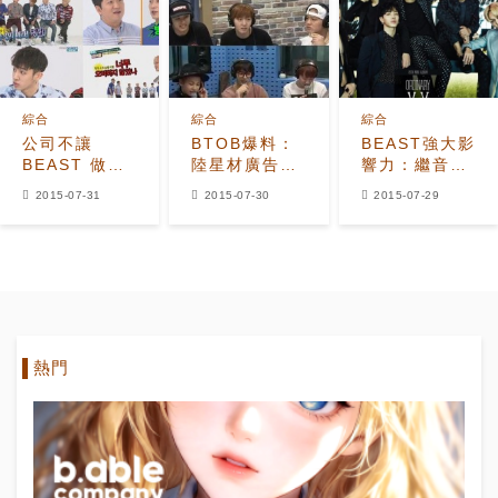
綜合
綜合
綜合
公司不讓
BTOB爆料：
BEAST強大影
BEAST 做的
陸星材廣告收
響力：繼音源
事？
益大家一起
后唱片銷售也
2015-07-31
2015-07-30
2015-07-29
分！
登頂
熱門