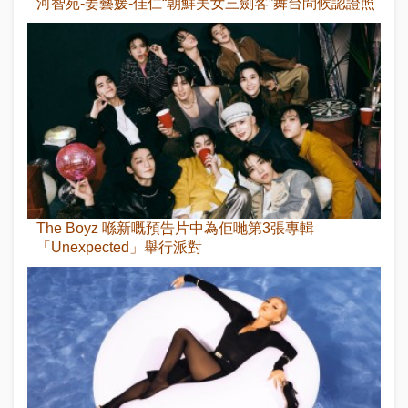
河智苑-姜藝媛-佳仁“朝鮮美女三劍客”舞台問候認證照
The Boyz 喺新嘅預告片中為佢哋第3張專輯
「Unexpected」舉行派對