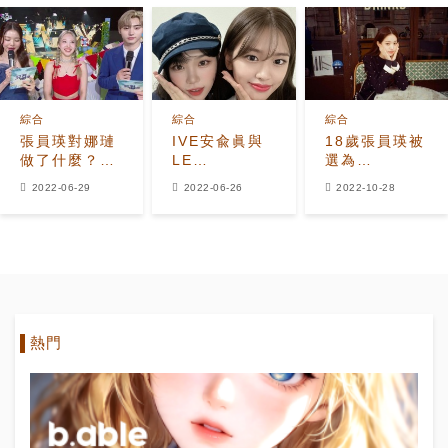
吸睛
綜合
綜合
綜合
張員瑛對娜璉
IVE安兪眞與
18歲張員瑛被
做了什麼？受
LE
選為
到眾多稱讚
SSERAFIM金
2022AAA主
2022-06-29
2022-06-26
2022-10-28
采源合照公
持人，曬出膠
開！”久違的重
卷相機照片，
逢”
獲韓媒稱讚
熱門