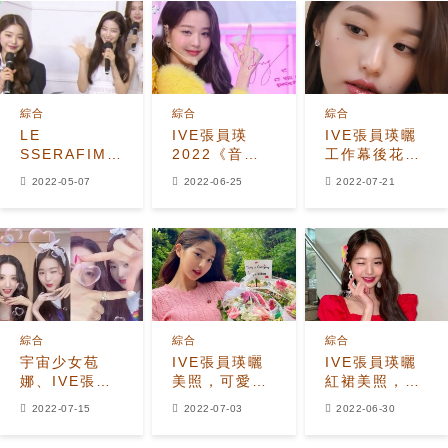
綜合
綜合
綜合
LE
IVE張員瑛
IVE張員瑛曬
SSERAFIM金
2022《音樂
工作幕後花
佳藍與IVE張
銀行》年中結
絮，專屬“洋娃
2022-05-07
2022-06-25
2022-07-21
員瑛初次見面
算特輯表演歌
娃般”美貌，獨
成為話題！出
甜人美引熱議
特清純魅力
道前曾發誓
「要戰勝
IVE」?
綜合
綜合
綜合
宇宙少女苞
IVE張員瑛曬
IVE張員瑛曬
娜、IVE張員
美照，可愛小
紅裙美照，秀
瑛“合體”：K-
臉身材豐滿，
出173公分模
2022-07-15
2022-07-03
2022-06-30
POP兩大視覺
比花朵更顯眼
特兒般身材，
女王同框了
超細的大長腿