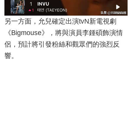
另一方面，允兒確定出演tvN新電視劇
《Bigmouse》，將與演員李鍾碩飾演情
侶，預計將引發粉絲和觀眾們的強烈反
響。