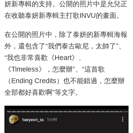
妍新專輯的支持。公開的照片中是允兒正
在收聽泰妍新專輯主打歌INVU的畫面。
在公開的照片中，除了泰妍的新專輯海報
外，還包含了“我們泰古歐尼，太帥了”、
“我也非常喜歡《Heart》、
《Timeless》，怎麼辦”、“這首歌
（Ending Credits）也不能錯過，怎麼辦
全部都好喜歡啊”等文字。