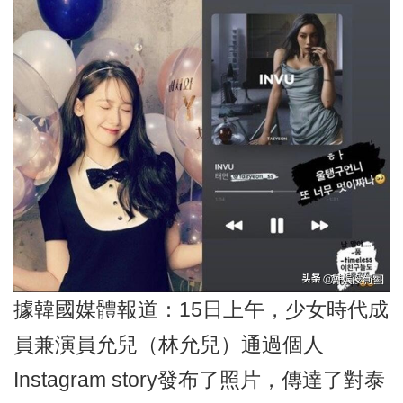
據韓國媒體報道：15日上午，少女時代成
員兼演員允兒（林允兒）通過個人
Instagram story發布了照片，傳達了對泰