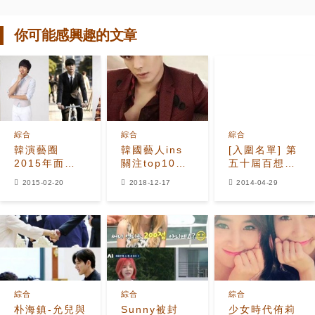
你可能感興趣的文章
綜合
綜合
綜合
韓演藝圈
韓國藝人ins
[入圍名單] 第
2015年面臨
關注top10，
五十屆百想藝
入伍的男明星
王嘉爾ins關
術大賞
2015-02-20
2018-12-17
2014-04-29
有？
注華人第一，
EXO三人上榜
綜合
綜合
綜合
朴海鎮-允兒與
Sunny被封
少女時代侑莉