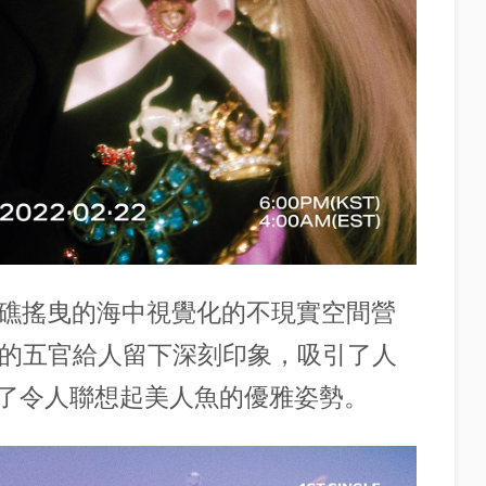
珊瑚礁搖曳的海中視覺化的不現實空間營
清晰的五官給人留下深刻印象，吸引了人
出了令人聯想起美人魚的優雅姿勢。