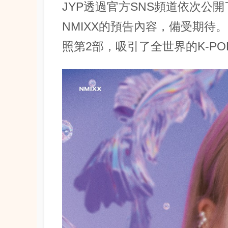
JYP透過官方SNS頻道依次公
NMIXX的預告內容，備受期待。1
照第2部，吸引了全世界的K-P