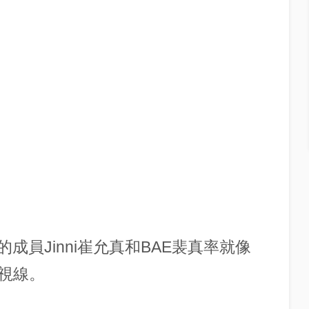
的成員Jinni崔允真和BAE裴真率就像
視線。