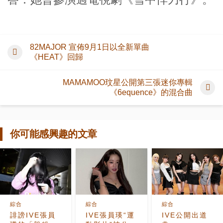
82MAJOR 宣佈9月1日以全新單曲
《HEAT》回歸
MAMAMOO玟星公開第三張迷你專輯
《6equence》的混合曲
你可能感興趣的文章
綜合
綜合
綜合
誹謗IVE張員
IVE張員瑛“運
IVE公開出道