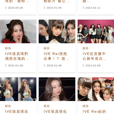
瑛的「脫粉收
動影片”被公
曲
容所」營運者
開，大秀身體
《ELEVEN》
2024-05-28
2022-01-05
2022-01-11
本人照片曝
柔韌性
Amazon
光！
Music原創表
演影片，展現
與MV不同的
世界觀
綜合
綜合
綜合
IVE張員瑛對
IVE Rei突然
IVE在音樂中
偶然在場的路
出事！？ 當時
心新年首次獲
人微笑應對，
其他成員的應
得第一名，”今
2022-01-09
2022-01-08
2022-01-08
光是想像就暈
對太好了！ 隊
年也將展現多
倒！天使般的
長安兪真&最
樣的面貌”
目擊成為話題
年長Gaeul的
信賴讓人感動
綜合
綜合
綜合
IVE張員瑛自
IVE張員瑛化
IVE Rei給的