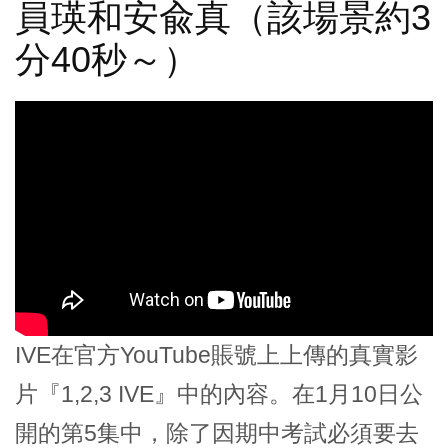
員瑛和安兪真（該場景約3
分40秒～）
IVE在官方YouTube賬號上上傳的真實影
片『1,2,3 IVE』中的內容。在1月10日公
開的第5集中，除了因期中考試必須要去