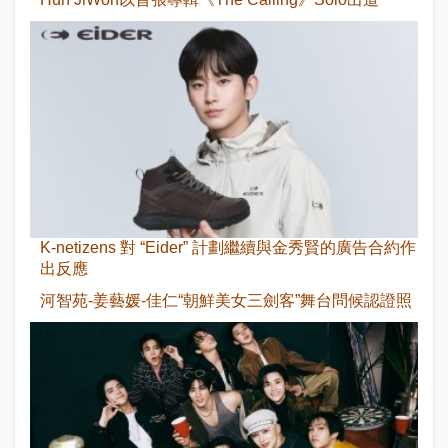
K-netizens 對 “Eider” 計劃繼續與金秀賢的廣告合約作
出反應
河智苑-姜藝媛-佳仁“朝鮮美女三劍客”舞台問候認證照