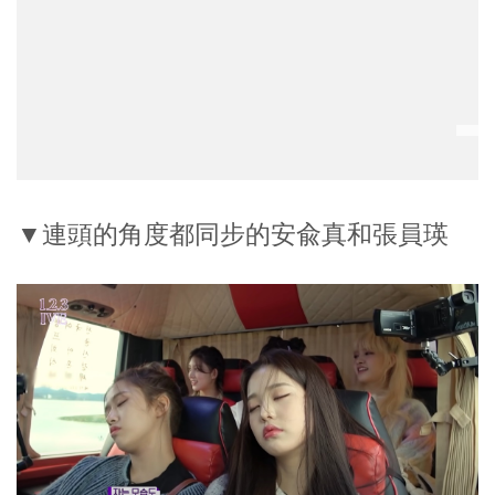
▼連頭的角度都同步的安兪真和張員瑛