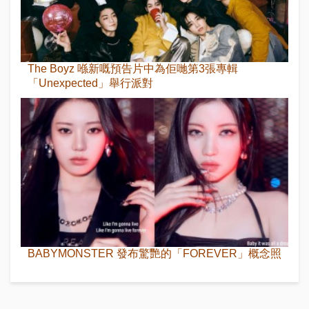
The Boyz 喺新嘅預告片中為佢哋第3張專輯
「Unexpected」舉行派對
BABYMONSTER 發布驚艷的「FOREVER」概念照