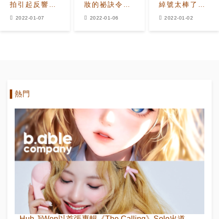
拍引起反響…”
妝的祕訣令人
綽號太棒了！
很像
驚訝！ 不塗口
被稱為”達令、
2022-01-07
2022-01-06
2022-01-02
BLACKPINK
紅和脣彩！？
奶奶”的成員是
Jennie？”
誰？超獨特綽
號引發爆笑
熱門
Huh JiWon以首張專輯《The Calling》Solo出道